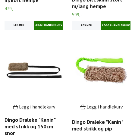
m/kort hempe
m/lang hempe
479,-
599,-
LES MER
LES MER
Legg i handlekurv
Legg i handlekurv
Dingo Draleke "Kanin"
Dingo Draleke "Kanin"
med strikk og 150cm
med strikk og pip
snor