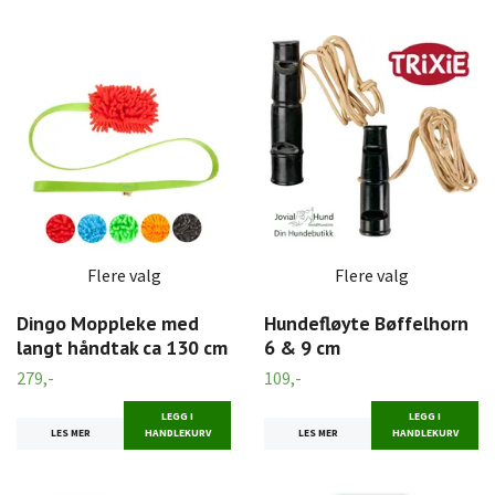
Flere valg
Flere valg
Dingo Moppleke med
Hundefløyte Bøffelhorn
langt håndtak ca 130 cm
6 & 9 cm
279,-
109,-
LEGG I
LEGG I
LES MER
HANDLEKURV
LES MER
HANDLEKURV