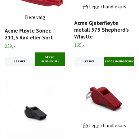
Legg i handlekurv
Flere valg
Acme Gjeterfløyte
metall 575 Shepherd's
Acme Fløyte Sonec
Whistle
211,5 Rød eller Sort
165,-
239,-
LEGG I
LES MER
LES MER
HANDLEKURV
Legg i handlekurv