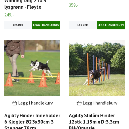
Working Dog 210.5
359,-
lysgrønn - Fløyte
249,-
LES MER
LES MER
Legg i handlekurv
Legg i handlekurv
Agility Hinder Inneholder
Agility Slalåm Hinder
6 Kjegler Ø23x30cm 3
12stk 1,15m x D:3,3cm
Stenger 78cm
Blå/Oransje