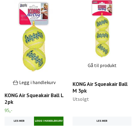
Gå til produkt
Legg i handlekurv
KONG Air Squeakair Ball
M 3pk
KONG Air Squeakair Ball L
Utsolgt
2pk
95,-
LES MER
LES MER