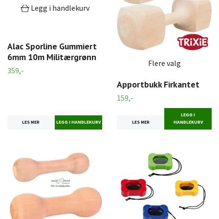
Legg i handlekurv
Alac Sporline Gummiert
6mm 10m Militærgrønn
Flere valg
359,-
Apportbukk Firkantet
159,-
LEGG I
LES MER
LES MER
HANDLEKURV