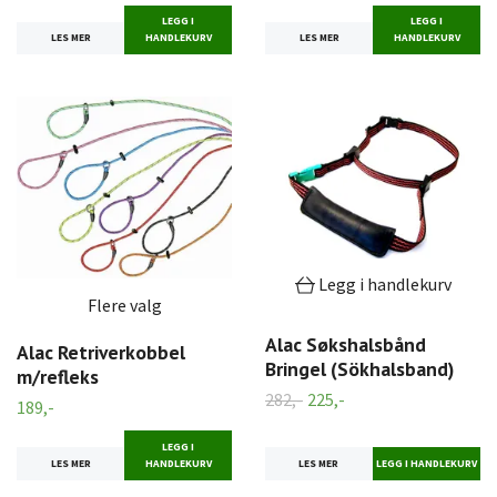
LEGG I
LEGG I
LES MER
HANDLEKURV
LES MER
HANDLEKURV
Legg i handlekurv
Flere valg
Alac Søkshalsbånd
Alac Retriverkobbel
Bringel (Sökhalsband)
m/refleks
282,-
225,-
189,-
LEGG I
LES MER
LES MER
HANDLEKURV