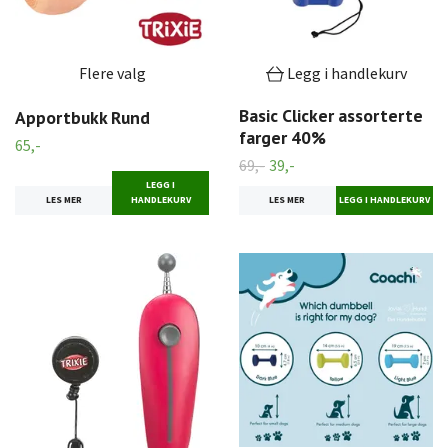
Flere valg
Legg i handlekurv
Basic Clicker assorterte
Apportbukk Rund
farger 40%
65,-
69,-
39,-
LEGG I
LES MER
HANDLEKURV
LES MER