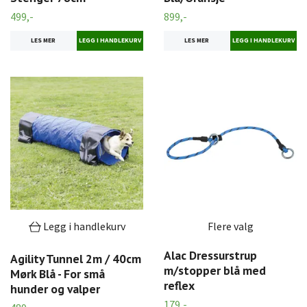
499,-
899,-
LES MER
LES MER
Legg i handlekurv
Flere valg
Alac Dressurstrup
Agility Tunnel 2m / 40cm
m/stopper blå med
Mørk Blå - For små
reflex
hunder og valper
179,-