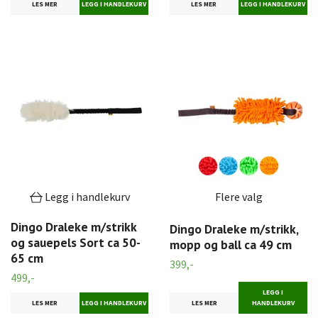
LES MER
LES MER
Legg i handlekurv
Flere valg
Dingo Draleke m/strikk
Dingo Draleke m/strikk,
og sauepels Sort ca 50-
mopp og ball ca 49 cm
65 cm
399,-
499,-
LEGG I
LES MER
HANDLEKURV
LES MER