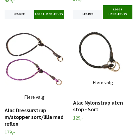
489,-
LEGG I
LES MER
LES MER
HANDLEKURV
Flere valg
Flere valg
Alac Nylonstrup uten
stop - Sort
Alac Dressurstrup
m/stopper sort/lilla med
129,-
reflex
179,-