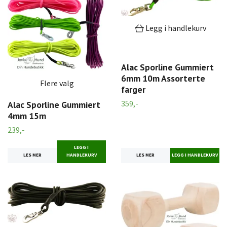
Legg i handlekurv
Alac Sporline Gummiert
6mm 10m Assorterte
Flere valg
farger
359,-
Alac Sporline Gummiert
4mm 15m
239,-
LEGG I
LES MER
LES MER
HANDLEKURV