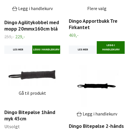
Legg i handlekurv
Flere valg
Dingo Apportbukk Tre
Dingo Agilitykobbel med
Firkantet
mopp 20mmx160cm blå
469,-
259,-
229,-
LEGG I
LES MER
LES MER
HANDLEKURV
Gå til produkt
Dingo Bitepølse 1hånd
Legg i handlekurv
myk 45cm
Dingo Bitepølse 2-hånds
Utsolgt