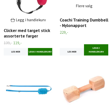
Flere valg
Coachi Training Dumbbell
Legg i handlekurv
- Nylonapport
Clicker med target stick
229,-
assorterte farger
139,-
119,-
LEGG I
LES MER
HANDLEKURV
LES MER