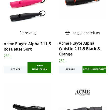
Flere valg
Legg i handlekurv
Acme Fløyte Alpha
Acme Fløyte Alpha 211,5
Whistle 211.5 Black &
Rosa eller Sort
Orange
259,-
259,-
LEGG I
LES MER
HANDLEKURV
LES MER