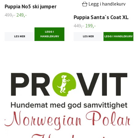
Legg i handlekurv
Puppia No5 ski jumper
499,-
249,-
Puppia Santa`s Coat XL
449,-
199,-
LEGG I
LES MER
HANDLEKURV
LES MER