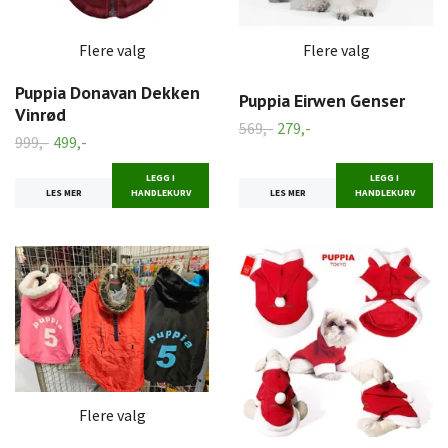
Flere valg
Flere valg
Puppia Donavan Dekken
Puppia Eirwen Genser
Vinrød
569,-
279,-
999,-
499,-
LEGG I
LEGG I
LES MER
HANDLEKURV
LES MER
HANDLEKURV
Flere valg