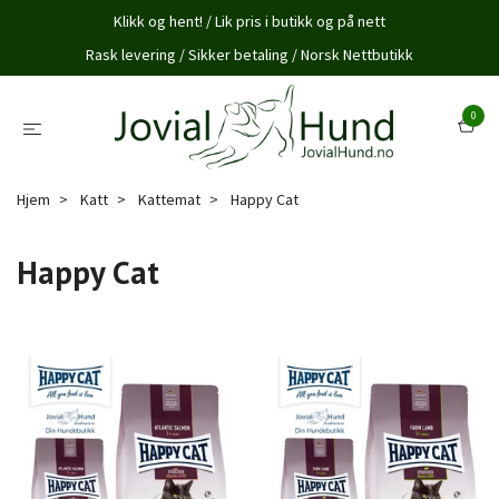
Klikk og hent! / Lik pris i butikk og på nett
Rask levering / Sikker betaling / Norsk Nettbutikk
0
Hjem
Katt
Kattemat
Happy Cat
Happy Cat