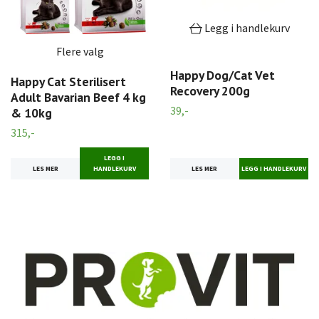
Legg i handlekurv
Flere valg
Happy Dog/Cat Vet
Happy Cat Sterilisert
Recovery 200g
Adult Bavarian Beef 4 kg
39,-
& 10kg
315,-
LEGG I
LES MER
LES MER
HANDLEKURV