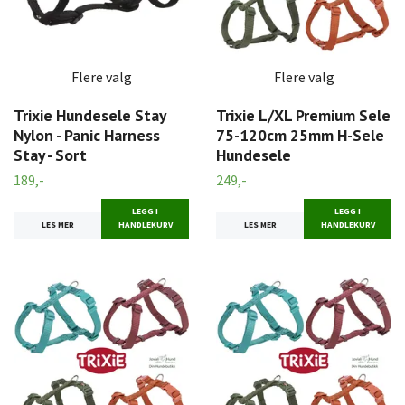
Flere valg
Flere valg
Trixie Hundesele Stay
Trixie L/XL Premium Sele
Nylon - Panic Harness
75-120cm 25mm H-Sele
Stay - Sort
Hundesele
189,-
249,-
LEGG I
LEGG I
LES MER
HANDLEKURV
LES MER
HANDLEKURV