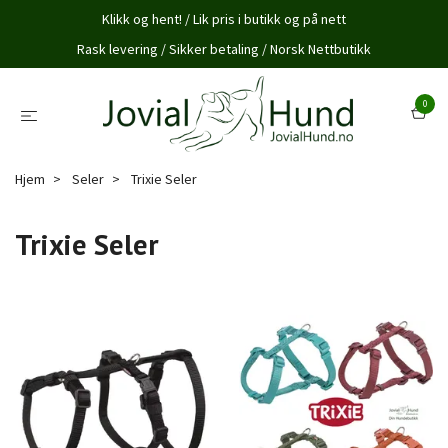
Klikk og hent! / Lik pris i butikk og på nett
Rask levering / Sikker betaling / Norsk Nettbutikk
0
Hjem
Seler
Trixie Seler
Trixie Seler