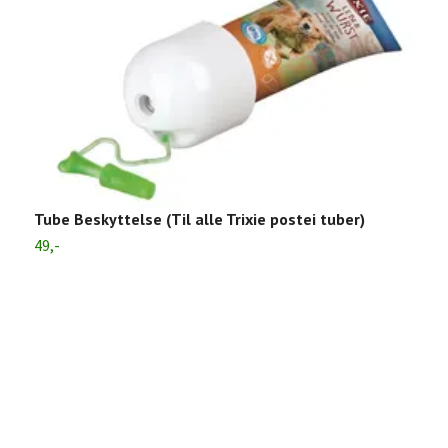
A
3
Tube Beskyttelse (Til alle Trixie postei tuber)
49,-