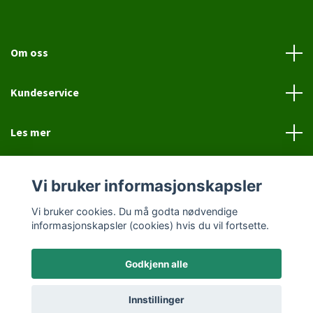
Om oss
Kundeservice
Les mer
Sosiale medier
Vi bruker informasjonskapsler
Vi bruker cookies. Du må godta nødvendige
informasjonskapsler (cookies) hvis du vil fortsette.
Godkjenn alle
© 2026 Jovial Hund
Innstillinger