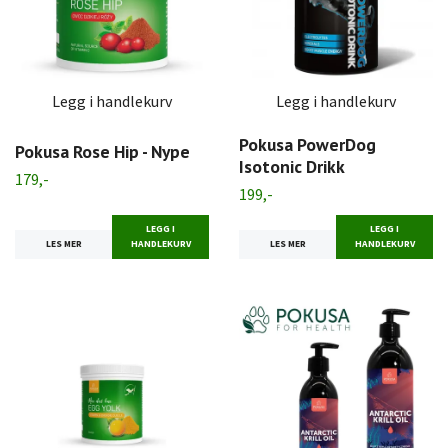
Legg i handlekurv
Legg i handlekurv
Pokusa PowerDog
Pokusa Rose Hip - Nype
Isotonic Drikk
179,-
199,-
LEGG I
LEGG I
LES MER
HANDLEKURV
LES MER
HANDLEKURV