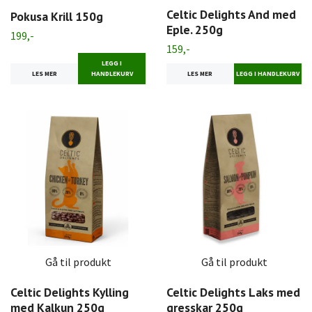
Celtic Delights And med
Pokusa Krill 150g
Eple. 250g
199,-
159,-
LEGG I
LES MER
HANDLEKURV
LES MER
Gå til produkt
Gå til produkt
Celtic Delights Kylling
Celtic Delights Laks med
med Kalkun 250g
gresskar 250g