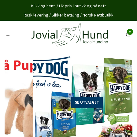
Klikk og hent! / Lik pris i butikk og på nett
Rask levering / Sikker betaling / Norsk Nettbutikk
0
SE UTVALGET