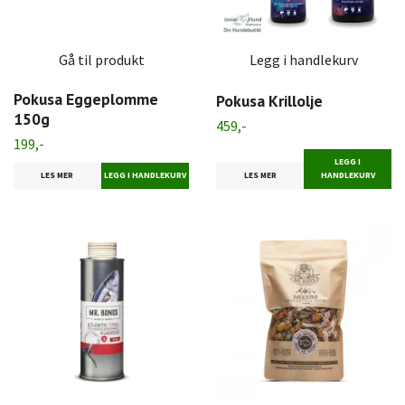
Gå til produkt
Legg i handlekurv
Pokusa Eggeplomme
Pokusa Krillolje
150g
459,-
199,-
LEGG I
LES MER
HANDLEKURV
LES MER