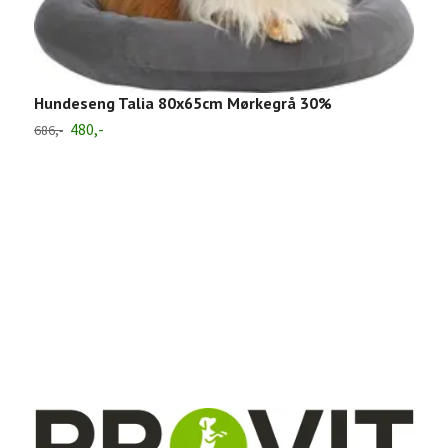
H
7
Hundeseng Talia 80x65cm Mørkegrå 30%
480,-
686,-