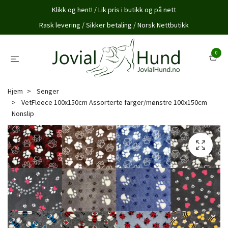
Klikk og hent! / Lik pris i butikk og på nett
Rask levering / Sikker betaling / Norsk Nettbutikk
0
Hjem
Senger
VetFleece 100x150cm Assorterte farger/mønstre 100x150cm
Nonslip