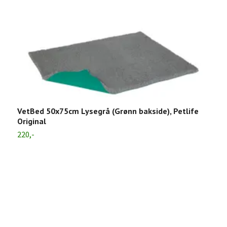
VetBed 50x75cm Lysegrå (Grønn bakside), Petlife
Original
220,-
H
6