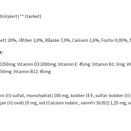
drolysert) ** (tørket)
fett 20%, råfiber 3,0%, Råaske 7,0%, Calsium 1,6%, Fosfor 0,95%
r:
10250mg. Vitamin D3:1000mg. Vitamin E: 45mg. Vitamin B1: 3mg. Vi
 250mg. Vitamin B12: 45mg.
jern (II) sulfat, monohydrat) 100 mg, kobber (E4 , sulfat-kobber (II
 (II) oxid) 10 mg, iod (Calcium Iodate , vannfri 3b202) 1,25 mg, s