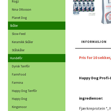
Rogz
Nina Ottosson
Planet Dog
Skåler
Slow-Feed
INFORMASJON
Keramikk Skåler
Stålskåler
Pris for 10 sekke
Hundefôr
Dyrisk Tørrfôr
FarmFood
Happy Dog Profi-L
Farmina
Happy Dog Tørrfôr
ingredienser:
Happy Dog
Kingsmoor
Fjærkreprotein *, h