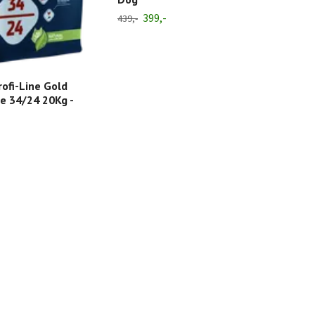
399,-
439,-
6 700
ofi-Line Gold
e 34/24 20Kg -