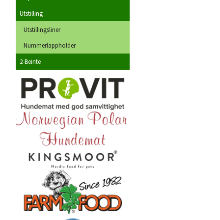
Utstilling
Utstillingsliner
Nummerlappholder
2-Beinte