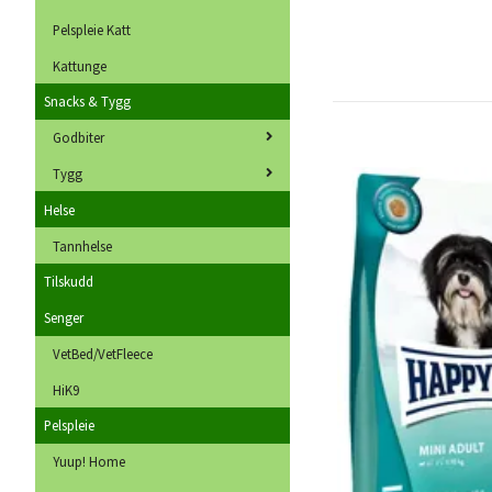
Pelspleie Katt
Kattunge
Snacks & Tygg
Godbiter
Tygg
Helse
Tannhelse
Tilskudd
Senger
VetBed/VetFleece
HiK9
Pelspleie
Yuup! Home