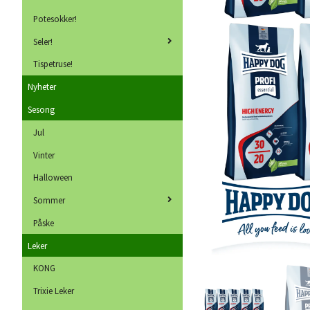
Potesokker!
Seler!
Tispetruse!
Nyheter
Sesong
Jul
Vinter
Halloween
Sommer
Påske
Leker
KONG
Trixie Leker