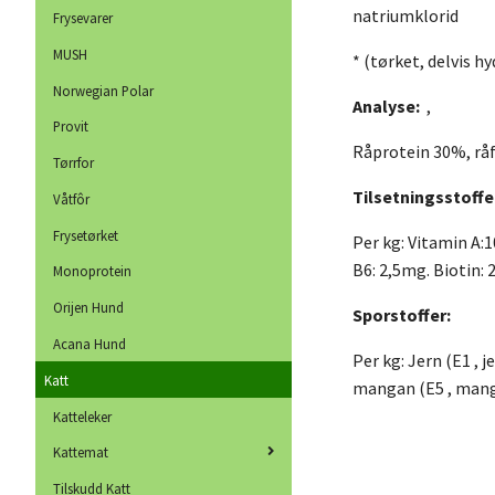
natriumklorid
Frysevarer
MUSH
* (tørket, delvis hy
Norwegian Polar
Analyse:
,
Provit
Råprotein 30%, rå
Tørrfor
Tilsetningsstoffe
Våtfôr
Frysetørket
Per kg: Vitamin A:
B6: 2,5mg. Biotin:
Monoprotein
Orijen Hund
Sporstoffer:
Acana Hund
Per kg: Jern (E1 , 
Katt
mangan (E5 , mangan
Katteleker
Kattemat
Tilskudd Katt