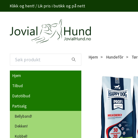
Klikk og hent! / Lik pris i butikk og på nett
Hjem
Hundefôr
Tør
Hjem
Tilbud
Datotilbud
Partisalg
Bellyband!
Dekken!
Kobbel!