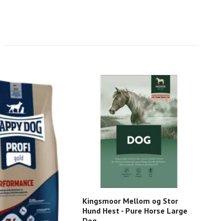
Kingsmoor Mellom og Stor
HD 
Hund Hest - Pure Horse Large
26/
Dog
sek