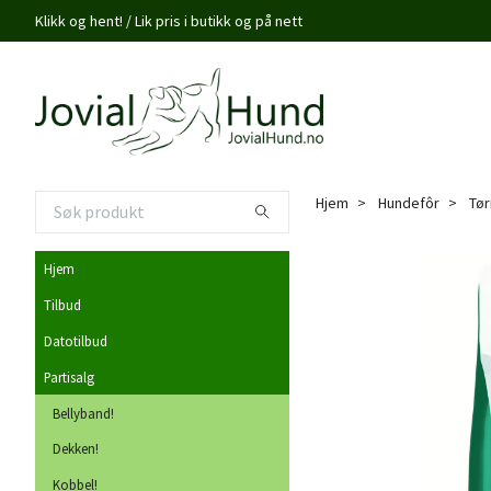
Klikk og hent! / Lik pris i butikk og på nett
Hjem
Hundefôr
Tør
Hjem
Tilbud
Datotilbud
Partisalg
Bellyband!
Dekken!
Kobbel!