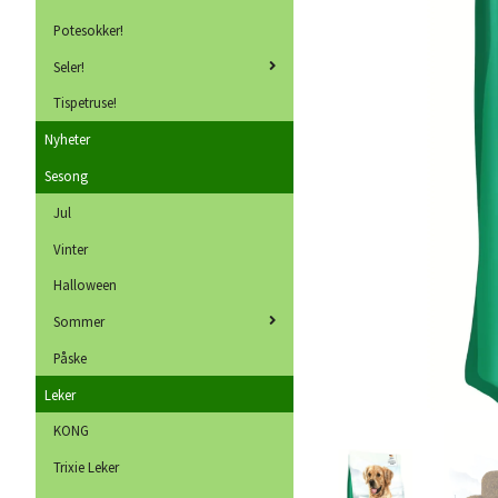
Potesokker!
Seler!
Tispetruse!
Nyheter
Sesong
Jul
Vinter
Halloween
Sommer
Påske
Leker
KONG
Trixie Leker