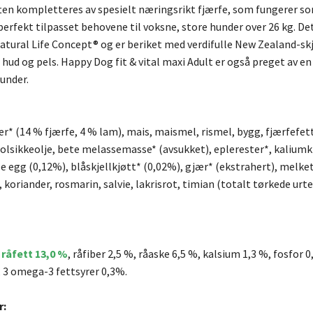
ten kompletteres av spesielt næringsrikt fjærfe, som fungerer som
 perfekt tilpasset behovene til voksne, store hunder over 26 kg. D
tural Life Concept® og er beriket med verdifulle New Zealand-skj
r hud og pels. Happy Dog fit & vital maxi Adult er også preget av en
hunder.
r* (14 % fjærfe, 4 % lam), mais, maismel, rismel, bygg, fjærfefet
solsikkeolje, bete melassemasse* (avsukket), eplerester*, kaliumkl
e egg (0,12%), blåskjellkjøtt* (0,02%), gjær* (ekstrahert), melket
 koriander, rosmarin, salvie, lakrisrot, timian (totalt tørkede urt
 råfett 13,0 %
, råfiber 2,5 %, råaske 6,5 %, kalsium 1,3 %, fosfor
 3 omega-3 fettsyrer 0,3%.
r: