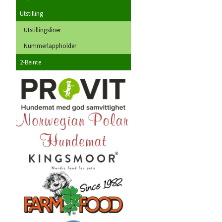
Utstilling
Utstillingsliner
Nummerlappholder
2-Beinte