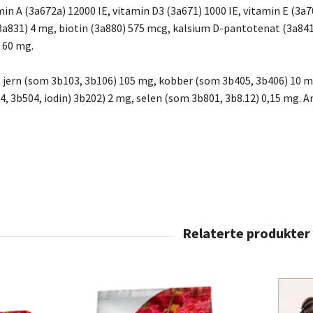
in A (3a672a) 12000 IE, vitamin D3 (3a671) 1000 IE, vitamin E (3a7
3a831) 4 mg, biotin (3a880) 575 mcg, kalsium D-pantotenat (3a841
) 60 mg.
 jern (som 3b103, 3b106) 105 mg, kobber (som 3b405, 3b406) 10 
4, 3b504, iodin) 3b202) 2 mg, selen (som 3b801, 3b8.12) 0,15 mg. A