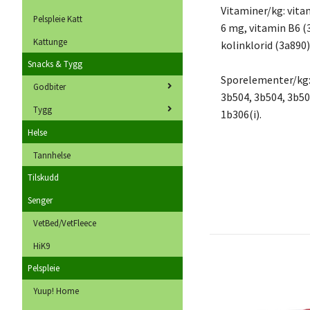
Vitaminer/kg: vitam
Pelspleie Katt
6 mg, vitamin B6 (
Kattunge
kolinklorid (3a890
Snacks & Tygg
Sporelementer/kg:
Godbiter
3b504, 3b504, 3b50
Tygg
1b306(i).
Helse
Tannhelse
Tilskudd
Senger
VetBed/VetFleece
HiK9
Pelspleie
Yuup! Home