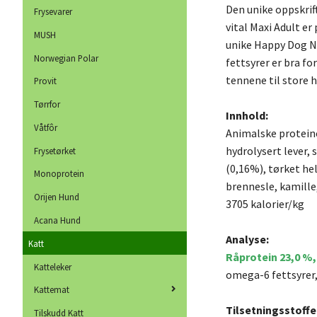
Den unike oppskrif
Frysevarer
vital Maxi Adult er
MUSH
unike Happy Dog Na
Norwegian Polar
fettsyrer er bra fo
tennene til store 
Provit
Tørrfor
Innhold:
Våtfôr
Animalske proteine
hydrolysert lever, 
Frysetørket
(0,16%), tørket hel
Monoprotein
brennesle, kamille,
Orijen Hund
3705 kalorier/kg
Acana Hund
Analyse:
Katt
Råprotein 23,0 %,
Katteleker
omega-6 fettsyrer,
Kattemat
Tilsetningsstoffe
Tilskudd Katt