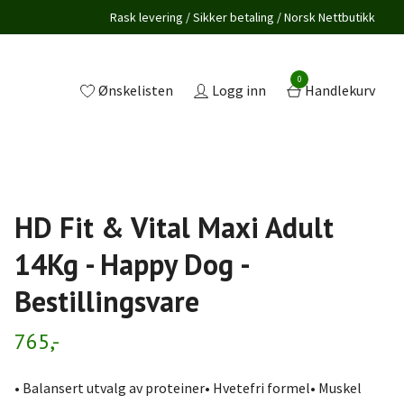
Rask levering / Sikker betaling / Norsk Nettbutikk
0
Ønskelisten
Logg inn
Handlekurv
HD Fit & Vital Maxi Adult
14Kg - Happy Dog -
Bestillingsvare
765,-
• Balansert utvalg av proteiner• Hvetefri formel• Muskel