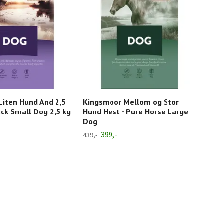
Liten Hund And 2,5
Kingsmoor Mellom og Stor
Kin
uck Small Dog 2,5 kg
Hund Hest - Pure Horse Large
Hun
Dog
Dog
399,-
439,-
439,-