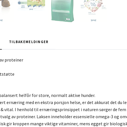
TILBAKEMELDINGER
 av proteiner
ttstøtte
balansert helfôr for store, normalt aktive hunder.
rt ernæring med en ekstra porsjon helse, er det akkurat det du let
& vital. I henhold til ernæringsprinsippet i naturen sørger de fem
 utvalg av proteiner. Laksen inneholder essensielle omega-3 og ome
fisk gir kroppen mange viktige vitaminer, mens egget gir biologisk