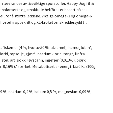
 leverandør av livsviktige sporstoffer. Happy Dog fit &
et balanserte og smakfulle helfôret er basert på det
ell for å støtte leddene. Viktige omega-3 og omega-6
 hvetefri oppskrift og XL-kroketter skreddersydd til
t, fiskemel (4 %, hvorav 50 % laksemel), hemoglobin*,
orid, rapsolje, gjær*, natriumklorid, tang*, linfrø
istel, artisjokk, løvetann, ingefær (0,013%), bjørk,
er: 0,16%);*) tørket. Metaboliserbar energi: 1550 KJ/100g;
 0,9 %, natrium 0,4 %, kalium 0,5 %, magnesium 0,09 %,