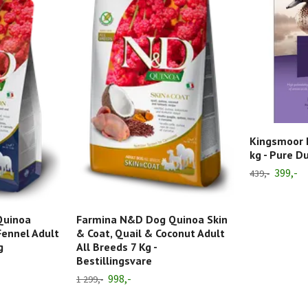
Kingsmoor 
kg - Pure D
399,-
439,-
Quinoa
Farmina N&D Dog Quinoa Skin
ennel Adult
& Coat, Quail & Coconut Adult
g
All Breeds 7 Kg -
Bestillingsvare
998,-
1 299,-