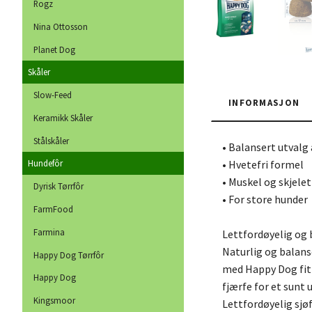
Rogz
Nina Ottosson
Planet Dog
Skåler
Slow-Feed
INFORMASJON
Keramikk Skåler
Stålskåler
• Balansert utvalg
• Hvetefri formel
Hundefôr
• Muskel og skjele
Dyrisk Tørrfôr
• For store hunder
FarmFood
Farmina
Lettfordøyelig og 
Naturlig og balanse
Happy Dog Tørrfôr
med Happy Dog fit 
Happy Dog
fjærfe for et sunt
Kingsmoor
Lettfordøyelig sjø