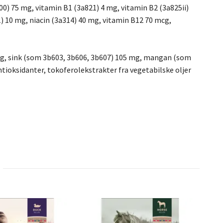
00) 75 mg, vitamin B1 (3a821) 4 mg, vitamin B2 (3a825ii)
) 10 mg, niacin (3a314) 40 mg, vitamin B12 70 mcg,
mg, sink (som 3b603, 3b606, 3b607) 105 mg, mangan (som
ntioksidanter, tokoferolekstrakter fra vegetabilske oljer