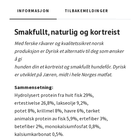
INFORMASJON
TILBAKEMELDINGER
Smakfullt, naturlig og kortreist
Med ferske råvarer og kvalitetssikret norsk
produksjon er Dyrisk et alternativ til deg som ønsker
å gi
hunden din et kortreist og smakfullt hundefôr. Dyrisk
er utviklet på Jæren, midt i hele Norges matfat.
Sammensetning:
Hydrolysert protein fra hvit fisk 29%,
ertestivelse 26,8%, lakseolje 9,2%,
potet 8%, krillmel 8%, havre 6%, tørket
animalsk protein av fisk 5,9%, ertefiber 3%,
betefiber 2%, monokalsiumfosfat 0,8%,
kalsiumkarbonat 0,5%.