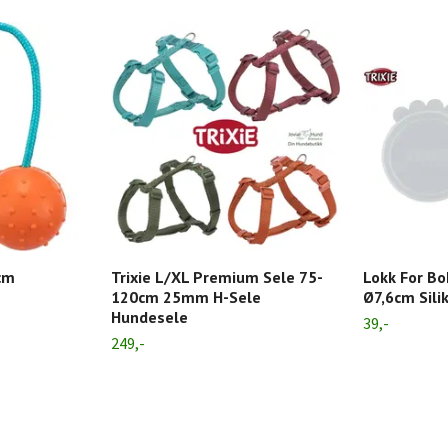
 cm
Trixie L/XL Premium Sele 75-
Lokk For B
120cm 25mm H-Sele
Ø7,6cm Sili
Hundesele
39,-
249,-