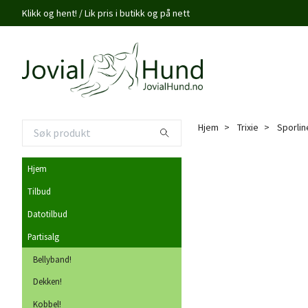
Klikk og hent! / Lik pris i butikk og på nett
Hjem
Trixie
Sporlin
Hjem
Tilbud
Datotilbud
Partisalg
Bellyband!
Dekken!
Kobbel!