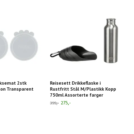
Ban
oksemat 2stk
Reisesett Drikkeflaske i
Sel
kon Transparent
Rustfritt Stål M/Plastikk Kopp
ass
750ml Assorterte farger
29,-
275,-
399,-