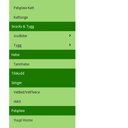
Pelspleie Katt
Kattunge
Snacks & Tygg
Godbiter
Tygg
Helse
Tannhelse
Tilskudd
Senger
VetBed/VetFleece
HiK9
Pelspleie
Yuup! Home