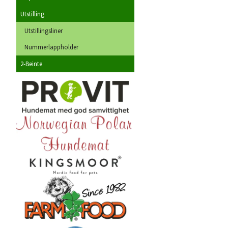
Utstilling
Utstillingsliner
Nummerlappholder
2-Beinte