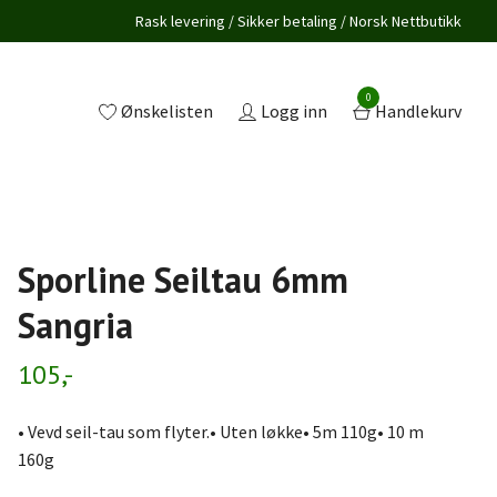
Rask levering / Sikker betaling / Norsk Nettbutikk
0
Ønskelisten
Logg inn
Handlekurv
Sporline Seiltau 6mm
Sangria
105,-
• Vevd seil-tau som flyter.• Uten løkke• 5m 110g• 10 m
160g