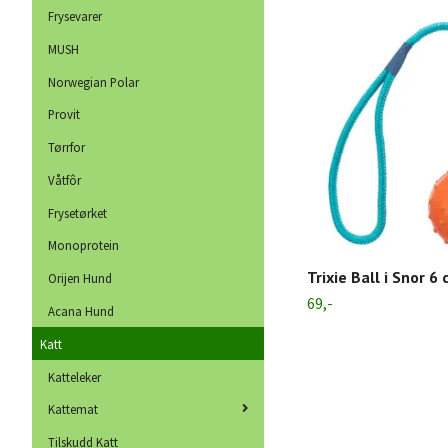
Frysevarer
MUSH
Norwegian Polar
Provit
Tørrfor
Våtfôr
Frysetørket
Monoprotein
Trixie Ball i Snor 6
Orijen Hund
69,-
Acana Hund
Katt
Katteleker
Kattemat
Tilskudd Katt