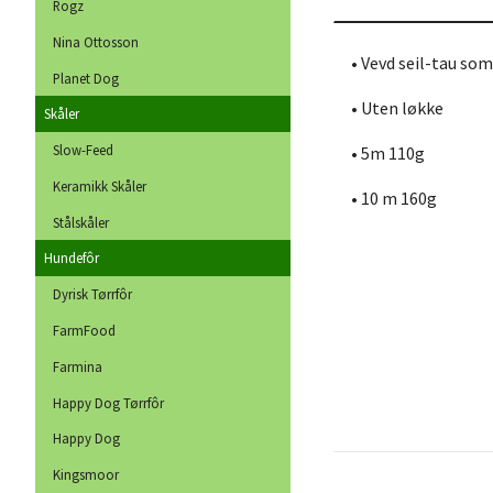
Rogz
Nina Ottosson
• Vevd seil-tau som 
Planet Dog
• Uten løkke
Skåler
Slow-Feed
• 5m 110g
Keramikk Skåler
• 10 m 160g
Stålskåler
Hundefôr
Dyrisk Tørrfôr
FarmFood
Farmina
Happy Dog Tørrfôr
Happy Dog
Kingsmoor