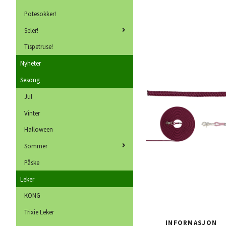
Potesokker!
Seler!
Tispetruse!
Nyheter
Sesong
Jul
Vinter
Halloween
Sommer
Påske
Leker
KONG
Trixie Leker
INFORMASJON