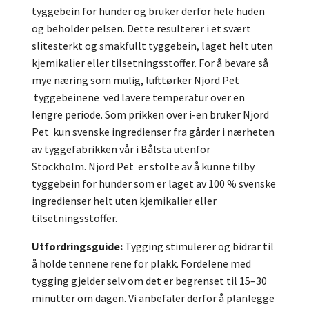
tyggebein for hunder og bruker derfor hele huden
og beholder pelsen.
Dette resulterer i et svært
slitesterkt og smakfullt tyggebein, laget helt uten
kjemikalier eller tilsetningsstoffer.
For å bevare så
mye næring som mulig, lufttørker Njord Pet
tyggebeinene ved lavere temperatur over en
lengre periode.
Som prikken over i-en bruker Njord
Pet kun svenske ingredienser fra gårder i nærheten
av tyggefabrikken vår i Bålsta utenfor
Stockholm.
Njord Pet er stolte av å kunne tilby
tyggebein for hunder som er laget av 100 % svenske
ingredienser helt uten kjemikalier eller
tilsetningsstoffer.
Utfordringsguide:
Tygging stimulerer og bidrar til
å holde tennene rene for plakk.
Fordelene med
tygging gjelder selv om det er begrenset til 15–30
minutter om dagen.
Vi anbefaler derfor å planlegge