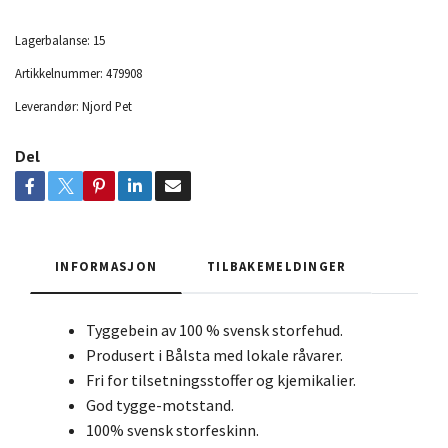
Lagerbalanse:
15
Artikkelnummer:
479908
Leverandør:
Njord Pet
Del
INFORMASJON
TILBAKEMELDINGER
Tyggebein av 100 % svensk storfehud.
Produsert i Bålsta med lokale råvarer.
Fri for tilsetningsstoffer og kjemikalier.
God tygge-motstand.
100% svensk storfeskinn.