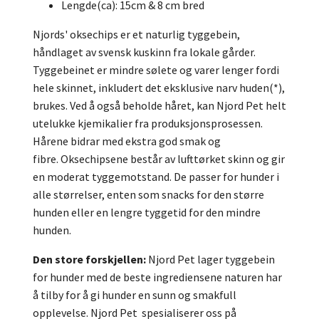
Lengde(ca): 15cm & 8 cm bred
Njords' oksechips er et naturlig tyggebein,
håndlaget av svensk kuskinn fra lokale gårder.
Tyggebeinet er mindre sølete og varer lenger fordi
hele skinnet, inkludert det eksklusive narv huden(*),
brukes.
Ved å også beholde håret, kan Njord Pet helt
utelukke kjemikalier fra produksjonsprosessen.
Hårene bidrar med ekstra god smak og
fibre.
Oksechipsene består av lufttørket skinn og gir
en moderat tyggemotstand.
De passer for hunder i
alle størrelser, enten som snacks for den større
hunden eller en lengre tyggetid for den mindre
hunden.
Den store forskjellen:
Njord Pet lager tyggebein
for hunder med de beste ingrediensene naturen har
å tilby for å gi hunder en sunn og smakfull
opplevelse.
Njord Pet
spesialiserer oss på