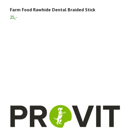
Farm Food Rawhide Dental Braided Stick
25,-
P
6