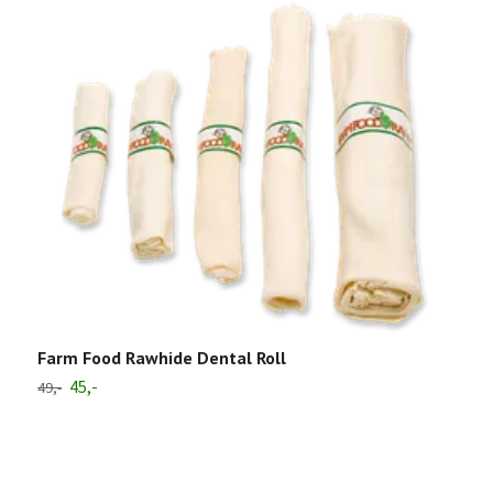
Farm Food Rawhide Dental Roll
45,-
49,-
F