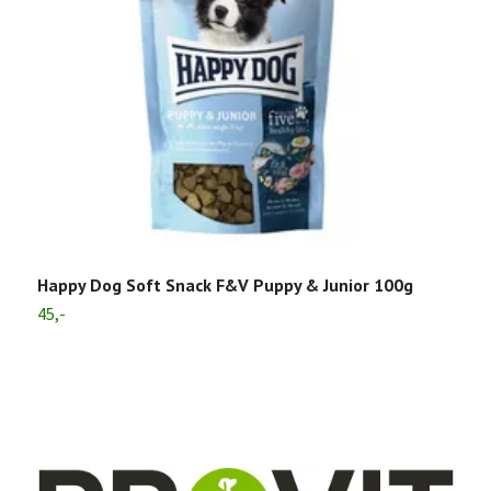
H
3
Happy Dog Soft Snack F&V Puppy & Junior 100g
45,-