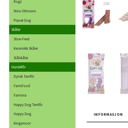
Rogz
Nina Ottosson
Planet Dog
Skåler
Slow-Feed
Keramikk Skåler
Stålskåler
Hundefôr
Dyrisk Tørrfôr
FarmFood
Farmina
Happy Dog Tørrfôr
Happy Dog
INFORMASJON
Kingsmoor