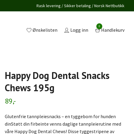
Rask levering / Sikker betaling / Norsk Nettbutikk
0
Ønskelisten
Logg inn
Handlekurv
Happy Dog Dental Snacks
Chews 195g
89,-
Glutenfrie tannpleiesnacks – en tyggebom for hunden
dinStøtt din firbeinte venns daglige tannpleierutine med
våre Happy Dog Dental Chews! Disse tyggestripene av