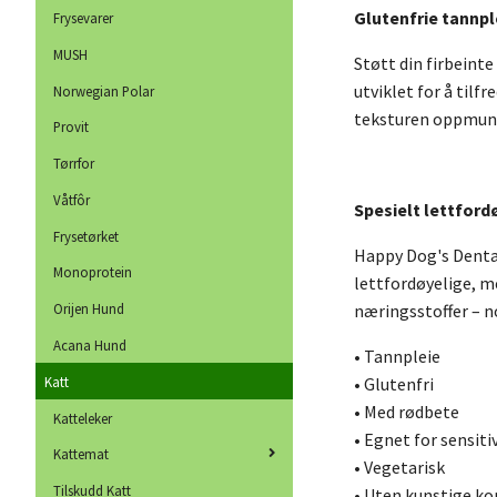
Glutenfrie tannp
Frysevarer
MUSH
Støtt din firbeint
utviklet for å tilf
Norwegian Polar
teksturen oppmuntr
Provit
Tørrfor
Våtfôr
Spesielt lettfor
Frysetørket
Happy Dog's Dental
Monoprotein
lettfordøyelige, me
næringsstoffer – n
Orijen Hund
Acana Hund
• Tannpleie
Katt
• Glutenfri
• Med rødbete
Katteleker
• Egnet for sensiti
Kattemat
• Vegetarisk
Tilskudd Katt
• Uten kunstige k