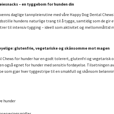
leiesnacks – en tyggebom for hunden din
e venns daglige tannpleierutine med våre Happy Dog Dental Chews! 
redsstille hundens naturlige trang til å tygge, samtidig som de gir e
er til intensiv tygging – ideell som aktivitet og mellommåltid 
døyelige: glutenfrie, vegetariske og skånsomme mot magen
 Chews for hunder har en godt tolerert, glutenfri og vegetarisk o
n også egnet for hunder med sensitiv fordøyelse. Tilsetningen av r
oe som gjør hver tyggestripe til en smakfull og skånsom belønnin
ve hunder
onserveringsmidler