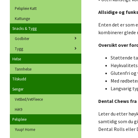
Pelspleie Katt
Allsidige og funk
Kattunge
Enten det er som e
Snacks & Tygg
kombinerer glede me
Godbiter
Oversikt over fo
Tygg
Støttende ta
Helse
Høykvalitets 
Tannhelse
Glutenfri og
Tilskudd
Med rødbeter:
Langvarig tyg
Senger
VetBed/VetFleece
Dental Chews fra 
HiK9
Leter du etter høy
Pelspleie
samtidig som du gir
Dental Rolls eller 
Yuup! Home