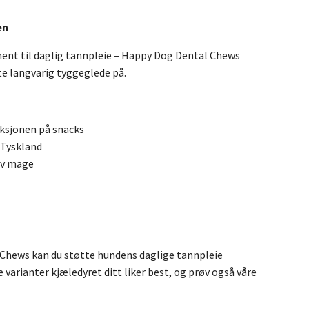
en
ement til daglig tannpleie – Happy Dog Dental Chews
te langvarig tyggeglede på.
nksjonen på snacks
 Tyskland
tiv mage
 Chews kan du støtte hundens daglige tannpleie
 varianter kjæledyret ditt liker best, og prøv også våre