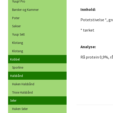
Yuup! Pro
Innhold:
Børster og Kammer
Poter
Potetstivelse *, gr
Sakser
* tørket
Yuup Sett
Klotang
Analyse:
Klotang
Rå protein 0,9%, rå
Kobbel
Sporline
Halsbånd
Huken Halsbånd
Trixie Halsbånd
Seler
Huken Seler