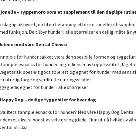
sjonelle – tyggemoro som et supplement til den daglige rutin
n daglig aktivitet, en liten belønning etter en tur eller et suppl
d funksjon. De tilbyr hunder i alle størrelser en deilig måte å ny
rdelene med våre Dental Chews:
nnpleie for hunder takket være den spesielle formen og tyggefu
tannpleiesnacks for hunder: ingredienser av topp kvalitet, laget i
 vegetarisk: spesielt godt tolerert og egnet for hunder med sensi
 naturlig farge og verdifulle næringsstoffer
geglede: egnet for hunder i alle størrelser
Happy Dog – deilige tyggebiter for hver dag
kvalitets tannpleiesnacks for hunder? Med våre Happy Dog Dental
 dem et ekstra boost av velvære og glede. Finn ut nå hvilke av våre
Dental Sticks!