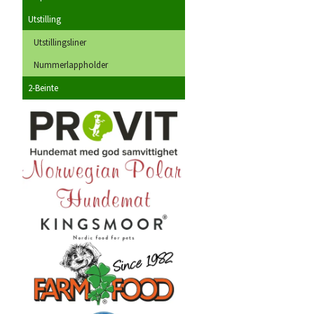
Utstilling
Utstillingsliner
Nummerlappholder
2-Beinte