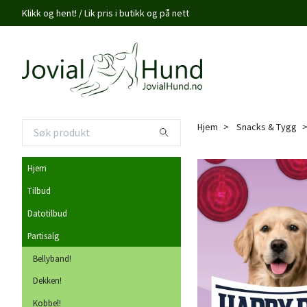
Klikk og hent! / Lik pris i butikk og på nett
Hjem
Snacks & Tygg
Hjem
Tilbud
Datotilbud
Partisalg
Bellyband!
Dekken!
Kobbel!