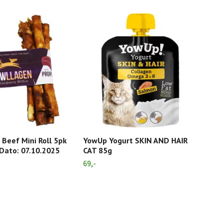
Beef Mini Roll 5pk
YowUp Yogurt SKIN AND HAIR
Mr.
Dato: 07.10.2025
CAT 85g
79,-
69,-