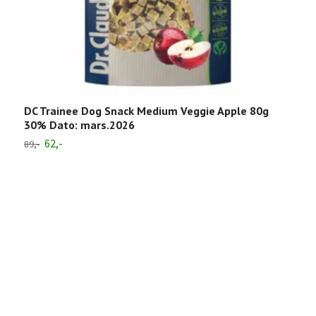
DC Trainee Dog Snack Medium Veggie Apple 80g
30% Dato: mars.2026
62,-
89,-
H
4