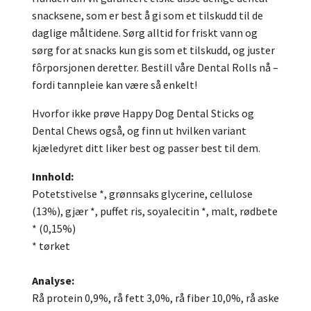
snacksene, som er best å gi som et tilskudd til de
daglige måltidene. Sørg alltid for friskt vann og
sørg for at snacks kun gis som et tilskudd, og juster
fôrporsjonen deretter. Bestill våre Dental Rolls nå –
fordi tannpleie kan være så enkelt!
Hvorfor ikke prøve Happy Dog Dental Sticks og
Dental Chews også, og finn ut hvilken variant
kjæledyret ditt liker best og passer best til dem.
Innhold:
Potetstivelse *, grønnsaks glycerine, cellulose
(13%), gjær *, puffet ris, soyalecitin *, malt, rødbete
* (0,15%)
* tørket
Analyse:
Rå protein 0,9%, rå fett 3,0%, rå fiber 10,0%, rå aske