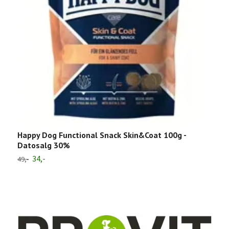
B
3
Happy Dog Functional Snack Skin&Coat 100g -
Datosalg 30%
34,-
49,-