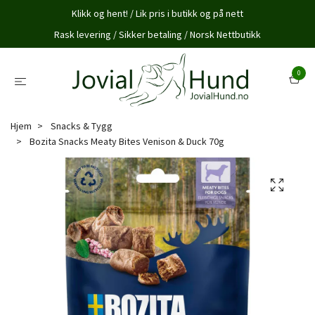
Klikk og hent! / Lik pris i butikk og på nett
Rask levering / Sikker betaling / Norsk Nettbutikk
0
Hjem
Snacks & Tygg
Bozita Snacks Meaty Bites Venison & Duck 70g