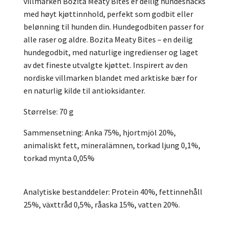
villmarken Bozita Meaty Bites er deilig hundesnacks
med høyt kjøttinnhold, perfekt som godbit eller
belønning til hunden din. Hundegodbiten passer for
alle raser og aldre. Bozita Meaty Bites – en deilig
hundegodbit, med naturlige ingredienser og laget
av det fineste utvalgte kjøttet. Inspirert av den
nordiske villmarken blandet med arktiske bær for
en naturlig kilde til antioksidanter.
Størrelse: 70 g
Sammensetning: Anka 75%, hjortmjöl 20%,
animaliskt fett, mineralämnen, torkad ljung 0,1%,
torkad mynta 0,05%
Analytiske bestanddeler: Protein 40%, fettinnehåll
25%, växttråd 0,5%, råaska 15%, vatten 20%.