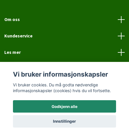
Om oss
Kundeservice
Les mer
Sosiale medier
Vi bruker informasjonskapsler
Vi bruker cookies. Du må godta nødvendige
informasjonskapsler (cookies) hvis du vil fortsette.
Godkjenn alle
© 2026 Jovial Hund
Innstillinger