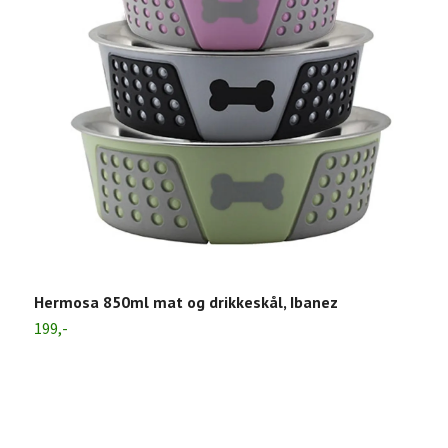
Hermosa 850ml mat og drikkeskål, Ibanez
S
199,-
1