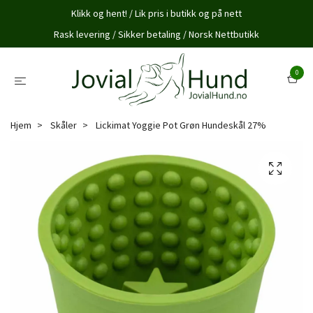
Klikk og hent! / Lik pris i butikk og på nett
Rask levering / Sikker betaling / Norsk Nettbutikk
0
Hjem
Skåler
Lickimat Yoggie Pot Grøn Hundeskål 27%