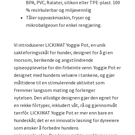
BPA, PVC, ftalater, silikon eller TPE-plast.
100
% resirkulerbar og miljøvennlig
Tåler oppvaskmaskin, fryser og
mikrobølgeovn for enkel rengjøring.
Vi introduserer LICKIMAT Yoggie Pot, en unik
sakteforingsskål for hunder, designet for å gi en
morsom, berikende og angstlindrende
spiseopplevelse for din firbeinte venn.
Yoggie Pot er
designet med hundens velvære i tankene, og gjør
måltidene til en stimulerende aktivitet som
fremmer langsom mating og forlenger
nytelsen.
Den allsidige designen gjør den egnet for
en rekke fôrtyper, inkludert våt, rå og gjennomvåt
tørrfôr.
LICKIMAT Yoggie Pot er mer enn bare en
hundeskål;
det er en innovativ løsning for dyreeiere
som ønsker å forbedre hundens