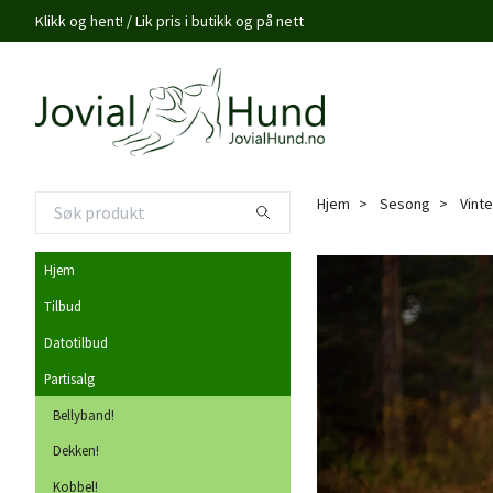
Klikk og hent! / Lik pris i butikk og på nett
Hjem
Sesong
Vinte
Hjem
Tilbud
Datotilbud
Partisalg
Bellyband!
Dekken!
Kobbel!