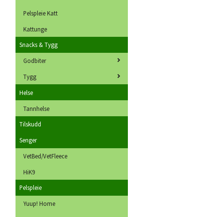
Pelspleie Katt
Kattunge
Snacks & Tygg
Godbiter
Tygg
Helse
Tannhelse
Tilskudd
Senger
VetBed/VetFleece
HiK9
Pelspleie
Yuup! Home