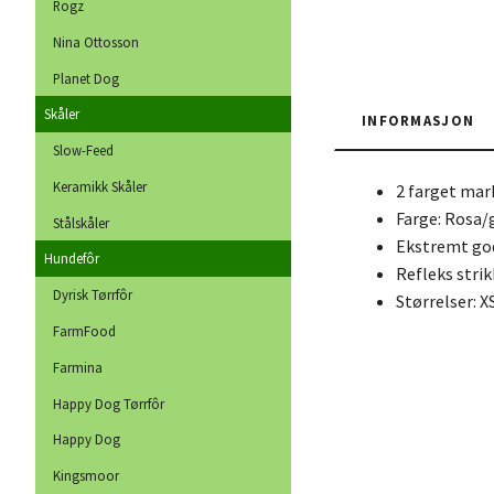
Rogz
Nina Ottosson
Planet Dog
Skåler
INFORMASJON
Slow-Feed
Keramikk Skåler
2 farget mar
Farge: Rosa/
Stålskåler
Ekstremt god
Hundefôr
Refleks strik
Dyrisk Tørrfôr
Størrelser: X
FarmFood
Farmina
Happy Dog Tørrfôr
Happy Dog
Kingsmoor