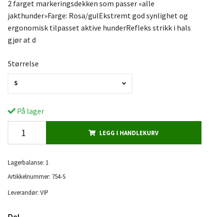
2 farget markeringsdekken som passer «alle
jakthunder»Farge: Rosa/gulEkstremt god synlighet og
ergonomisk tilpasset aktive hunderRefleks strikk i hals
gjør at d
Størrelse
S
På lager
LEGG I HANDLEKURV
Lagerbalanse:
1
Artikkelnummer:
754-S
Leverandør:
VIP
Del