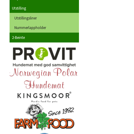
Utstilling
Utstillingsliner
Nummerlappholder
2-Beinte