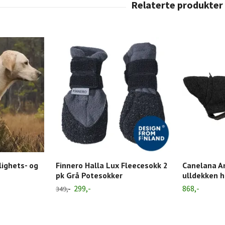
lighets- og
Finnero Halla Lux Fleecesokk 2
Canelana 
pk Grå Potesokker
ulldekken 
299,-
868,-
349,-