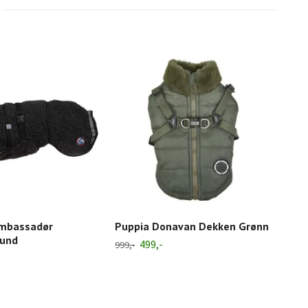
Ambassadør
Puppia Donavan Dekken Grønn
Pup
hund
499,-
999,-
999,-