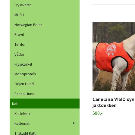
Frysevarer
MUSH
Norwegian Polar
Provit
Tørrfor
Våtfôr
Frysetørket
Monoprotein
Orijen Hund
Acana Hund
Canelana VISIO syn
Katt
jaktdekken
590,-
Katteleker
Kattemat
Tilskudd Katt