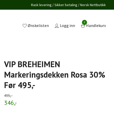
Rask levering / Sikker betaling / Norsk Nettbutikk
0
Ønskelisten
Logg inn
Handlekurv
VIP BREHEIMEN
Markeringsdekken Rosa 30%
Før 495,-
495,-
346,-