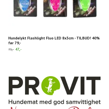
V
F
4
Hundelykt Flashlight Fluo LED 8x3cm - TILBUD! 40%
før 79,-
47,-
79,-