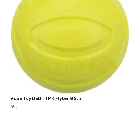
D
Aqua Toy Ball i TPR Flyter Ø6cm
3
59,-