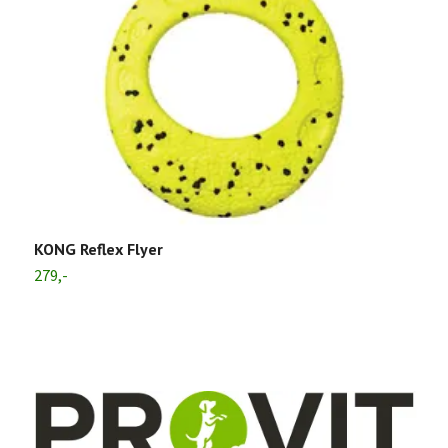
T
U
KONG Reflex Flyer
279,-