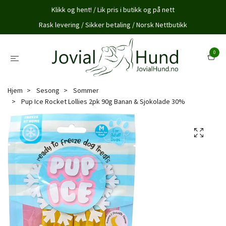
Klikk og hent! / Lik pris i butikk og på nett
Rask levering / Sikker betaling / Norsk Nettbutikk
0
Hjem
Sesong
Sommer
Pup Ice Rocket Lollies 2pk 90g Banan & Sjokolade 30%