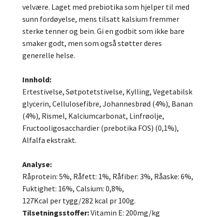
velvære. Laget med prebiotika som hjelper til med
sunn fordøyelse, mens tilsatt kalsium fremmer
sterke tenner og bein. Gi en godbit som ikke bare
smaker godt, men som også støtter deres
generelle helse.
Innhold:
Ertestivelse, Søtpotetstivelse, Kylling, Vegetabilsk
glycerin, Cellulosefibre, Johannesbrød (4%), Banan
(4%), Rismel, Kalciumcarbonat, Linfrøolje,
Fructooligosacchardier (prebotika FOS) (0,1%),
Alfalfa ekstrakt.
Analyse:
Råprotein: 5%, Råfett: 1%, Råfiber: 3%, Råaske: 6%,
Fuktighet: 16%, Calsium: 0,8%,
127Kcal per tygg/282 kcal pr 100g.
Tilsetningsstoffer:
Vitamin E: 200mg/kg