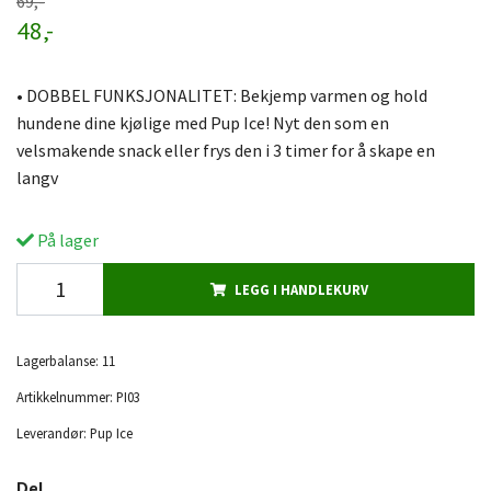
69,-
48,-
• DOBBEL FUNKSJONALITET: Bekjemp varmen og hold
hundene dine kjølige med Pup Ice! Nyt den som en
velsmakende snack eller frys den i 3 timer for å skape en
langv
På lager
LEGG I HANDLEKURV
Lagerbalanse:
11
Artikkelnummer:
PI03
Leverandør:
Pup Ice
Del