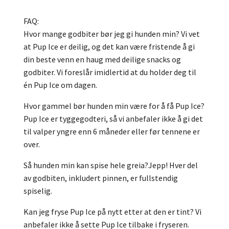
FAQ:
Hvor mange godbiter bør jeg gi hunden min?
Vi vet
at Pup Ice er deilig, og det kan være fristende å gi
din beste venn en haug med deilige snacks og
godbiter.
Vi foreslår imidlertid at du holder deg til
én Pup Ice om dagen.
Hvor gammel bør hunden min være for å få Pup Ice?
Pup Ice er tyggegodteri, så vi anbefaler ikke å gi det
til valper yngre enn 6 måneder eller før tennene er
over.
Så hunden min kan spise hele greia?
Jepp!
Hver del
av godbiten, inkludert pinnen, er fullstendig
spiselig.
Kan jeg fryse Pup Ice på nytt etter at den er tint?
Vi
anbefaler ikke å sette Pup Ice tilbake i fryseren.