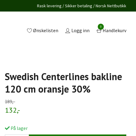
Rask levering / Sikker betaling / Norsk Nettbutikk
0
Ønskelisten
Logg inn
Handlekurv
Swedish Centerlines bakline
120 cm oransje 30%
189,-
132,-
På lager