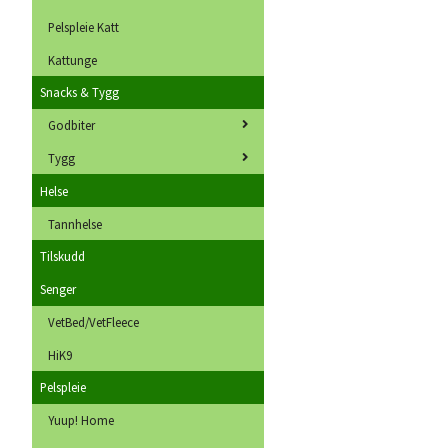
Pelspleie Katt
Kattunge
Snacks & Tygg
Godbiter
Tygg
Helse
Tannhelse
Tilskudd
Senger
VetBed/VetFleece
HiK9
Pelspleie
Yuup! Home