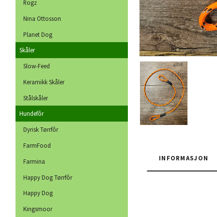
Rogz
Nina Ottosson
Planet Dog
Skåler
Slow-Feed
Keramikk Skåler
Stålskåler
Hundefôr
Dyrisk Tørrfôr
FarmFood
INFORMASJON
Farmina
Happy Dog Tørrfôr
Happy Dog
Kingsmoor