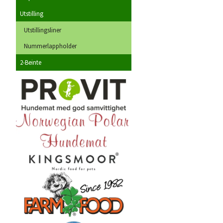
Utstilling
Utstillingsliner
Nummerlappholder
2-Beinte