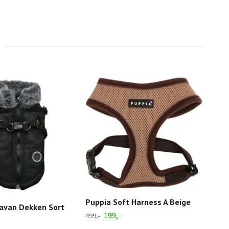
Puppia Soft Harness A Beige
Pup
avan Dekken Sort
199,-
499,-
499,-