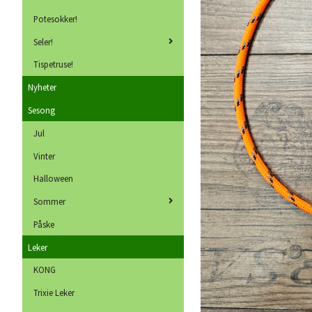
Potesokker!
Seler!
Tispetruse!
Nyheter
Sesong
Jul
Vinter
Halloween
Sommer
Påske
Leker
KONG
Trixie Leker