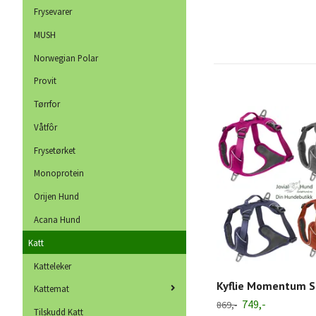
Frysevarer
MUSH
Norwegian Polar
Provit
Tørrfor
Våtfôr
Frysetørket
Monoprotein
Orijen Hund
Acana Hund
Katt
Katteleker
Kyflie Momentum S
Kattemat
749,-
869,-
Tilskudd Katt