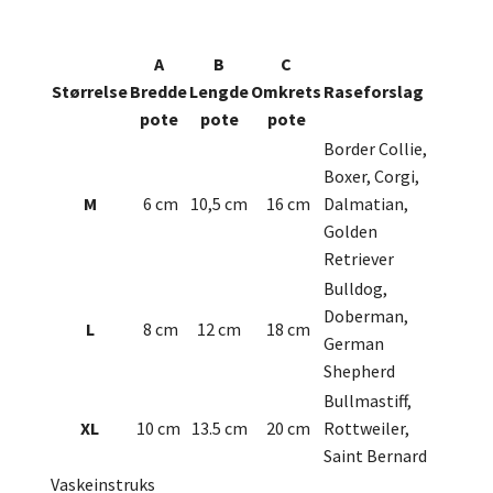
A
B
C
Størrelse
Bredde
Lengde
Omkrets
Raseforslag
pote
pote
pote
Border Collie,
Boxer, Corgi,
M
6 cm
10,5 cm
16 cm
Dalmatian,
Golden
Retriever
Bulldog,
Doberman,
L
8 cm
12 cm
18 cm
German
Shepherd
Bullmastiff,
XL
10 cm
13.5 cm
20 cm
Rottweiler,
Saint Bernard
Vaskeinstruks