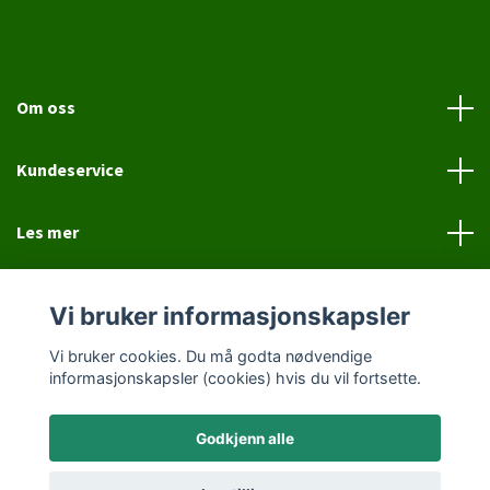
Om oss
Kundeservice
Les mer
Sosiale medier
Vi bruker informasjonskapsler
Vi bruker cookies. Du må godta nødvendige
informasjonskapsler (cookies) hvis du vil fortsette.
Godkjenn alle
© 2026 Jovial Hund