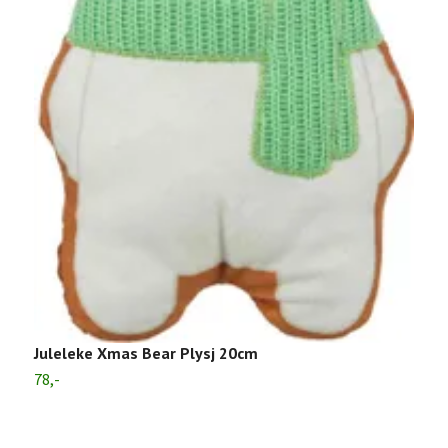
P
9
Juleleke Xmas Bear Plysj 20cm
78,-