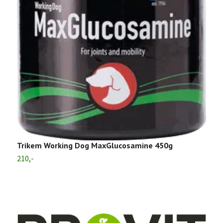
T
2
Trikem Working Dog MaxGlucosamine 450g
210,-