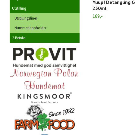
Yuup! Detangling C
250ml
Utstilling
169,-
Utstillingsliner
Nummerlappholder
2-Beinte