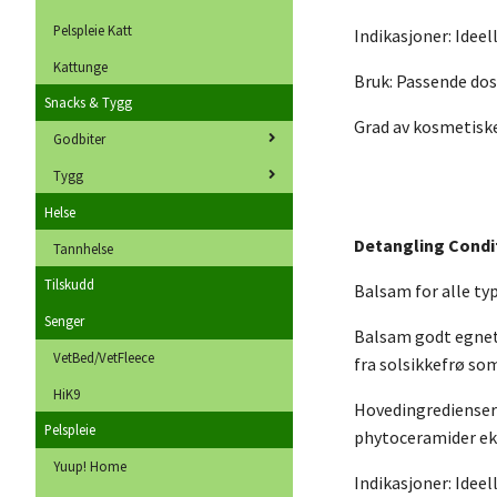
Pelspleie Katt
Indikasjoner: Ideell
Kattunge
Bruk: Passende dos
Snacks & Tygg
Grad av kosmetiske
Godbiter
Tygg
Helse
Detangling Condi
Tannhelse
Tilskudd
Balsam for alle typ
Senger
Balsam godt egnet 
VetBed/VetFleece
fra solsikkefrø so
HiK9
Hovedingredienser:
Pelspleie
phytoceramider eks
Yuup! Home
Indikasjoner: Ideell