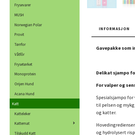
Frysevarer
MUSH
Norwegian Polar
INFORMASJON
Provit
Tørrfor
Gavepakke som in
Våtfôr
Frysetørket
Delikat sjampo fo
Monoprotein
Orijen Hund
For valper og sens
Acana Hund
Spesialsjampo for
Katt
til pelsen og mykg
og katter.
Katteleker
Kattemat
Hovedingredienser:
og hydrolysert risp
Tilskudd Katt