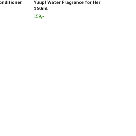
onditioner
Yuup! Water Fragrance for Her
150ml
159,-