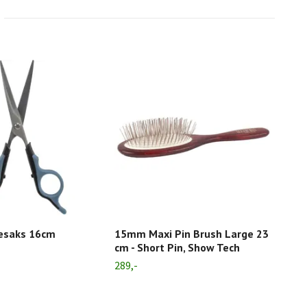
desaks 16cm
15mm Maxi Pin Brush Large 23
Stat
cm - Short Pin, Show Tech
369,-
289,-