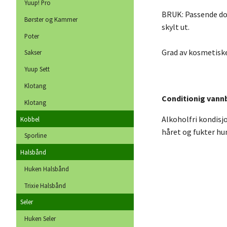
Yuup! Pro
BRUK: Passende dose
Børster og Kammer
skylt ut.
Poter
Grad av kosmetiske
Sakser
Yuup Sett
Klotang
Conditionig vannb
Klotang
Alkoholfri kondisj
Kobbel
håret og fukter hu
Sporline
Halsbånd
Huken Halsbånd
Trixie Halsbånd
Seler
Huken Seler