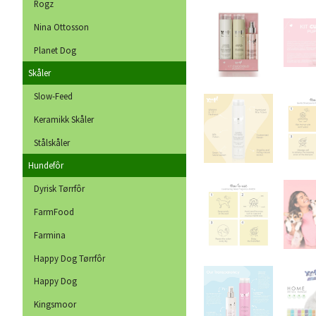
Rogz
Nina Ottosson
Planet Dog
Skåler
Slow-Feed
Keramikk Skåler
Stålskåler
Hundefôr
Dyrisk Tørrfôr
FarmFood
Farmina
Happy Dog Tørrfôr
Happy Dog
Kingsmoor