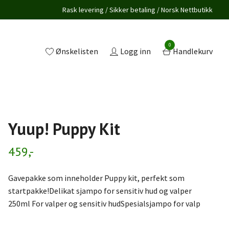
Rask levering / Sikker betaling / Norsk Nettbutikk
0
Ønskelisten
Logg inn
Handlekurv
Yuup! Puppy Kit
459,-
Gavepakke som inneholder Puppy kit, perfekt som
startpakke!Delikat sjampo for sensitiv hud og valper
250ml For valper og sensitiv hudSpesialsjampo for valp