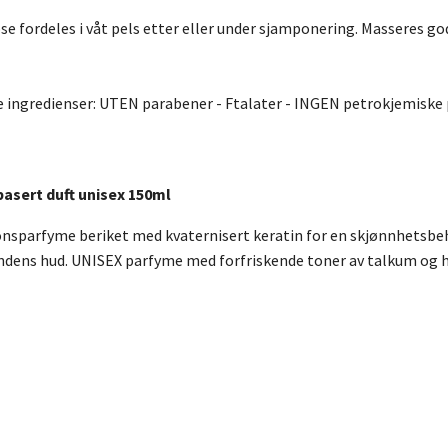
 fordeles i våt pels etter eller under sjamponering. Masseres godt 
 ingredienser: UTEN parabener - Ftalater - INGEN petrokjemiske 
asert duft unisex 150ml
onsparfyme beriket med kvaternisert keratin for en skjønnhetsbe
ndens hud. UNISEX parfyme med forfriskende toner av talkum og h