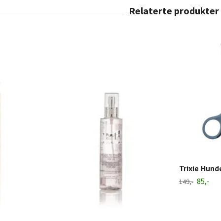
Trixie Hun
85,-
149,-