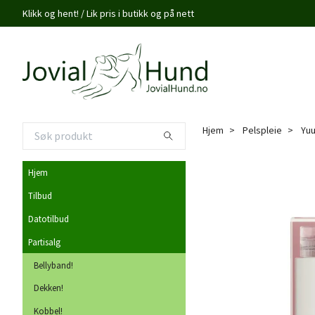
Klikk og hent! / Lik pris i butikk og på nett
Hjem
Pelspleie
Yuu
Hjem
Tilbud
Datotilbud
Partisalg
Bellyband!
Dekken!
Kobbel!