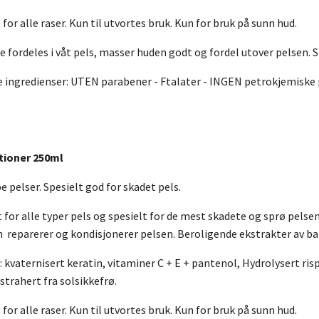
 for alle raser. Kun til utvortes bruk. Kun for bruk på sunn hud.
e fordeles i våt pels, masser huden godt og fordel utover pelsen. 
 ingredienser: UTEN parabener - Ftalater - INGEN petrokjemiske 
tioner 250ml
e pelser. Spesielt god for skadet pels.
for alle typer pels og spesielt for de mest skadete og sprø pels
m reparerer og kondisjonerer pelsen. Beroligende ekstrakter av 
 kvaternisert keratin, vitaminer C + E + pantenol, Hydrolysert ri
trahert fra solsikkefrø.
 for alle raser. Kun til utvortes bruk. Kun for bruk på sunn hud.