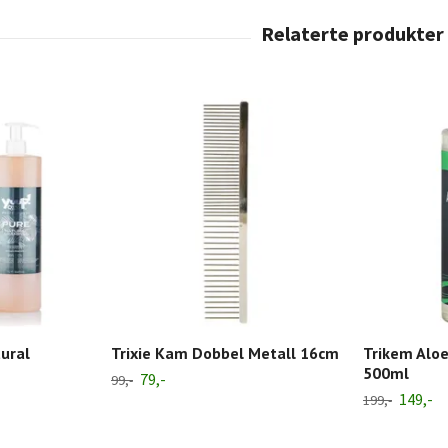
ural
Trixie Kam Dobbel Metall 16cm
Trikem Alo
500ml
79,-
99,-
149,-
199,-