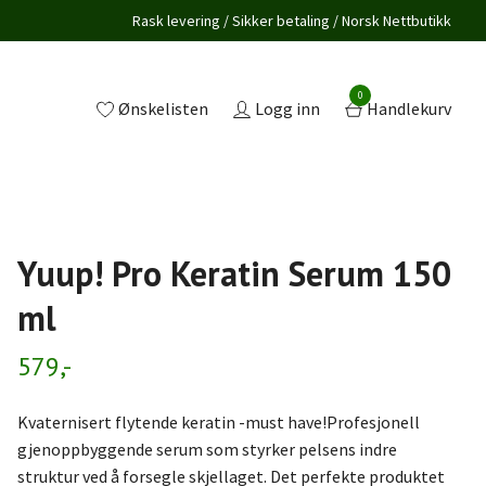
Rask levering / Sikker betaling / Norsk Nettbutikk
0
Ønskelisten
Logg inn
Handlekurv
Yuup! Pro Keratin Serum 150
ml
579,-
Kvaternisert flytende keratin -must have!Profesjonell
gjenoppbyggende serum som styrker pelsens indre
struktur ved å forsegle skjellaget. Det perfekte produktet