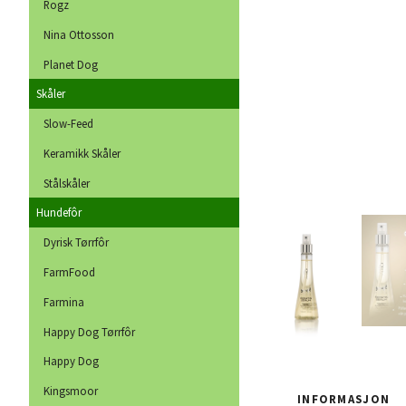
Rogz
Nina Ottosson
Planet Dog
Skåler
Slow-Feed
Keramikk Skåler
Stålskåler
Hundefôr
Dyrisk Tørrfôr
FarmFood
Farmina
Happy Dog Tørrfôr
Happy Dog
Kingsmoor
INFORMASJON