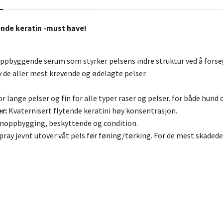
ende keratin -must have!
ppbyggende serum som styrker pelsens indre struktur ved å forseg
de aller mest krevende og ødelagte pelser.
or lange pelser og fin for alle typer raser og pelser. for både hund 
r:
Kvaternisert flytende keratini høy konsentrasjon.
noppbygging, beskyttende og condition.
pray jevnt utover våt pels før føning/tørking. For de mest skadede 