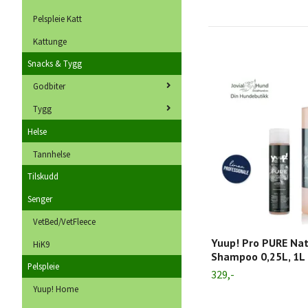
Pelspleie Katt
Kattunge
Snacks & Tygg
Godbiter
Tygg
Helse
Tannhelse
Tilskudd
Senger
VetBed/VetFleece
Yuup! Pro PURE Nat
HiK9
Shampoo 0,25L, 1L
Pelspleie
329,-
Yuup! Home