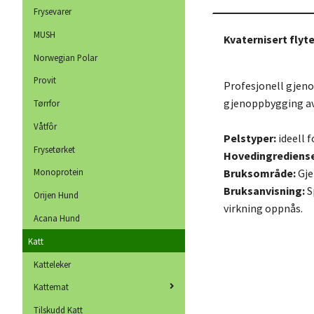
Frysevarer
MUSH
Kvaternisert flyt
Norwegian Polar
Provit
Profesjonell gjeno
gjenoppbygging av 
Tørrfor
Våtfôr
Pelstyper:
ideell f
Frysetørket
Hovedingrediense
Bruksområde:
Gje
Monoprotein
Bruksanvisning:
S
Orijen Hund
virkning oppnås.
Acana Hund
Katt
Katteleker
Kattemat
Tilskudd Katt