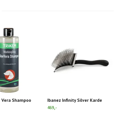
e Vera Shampoo
Ibanez Infinity Silver Karde
Sav
Chr
469,-
Utso