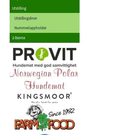
Utstilling
Utstillingsliner
Nummerlappholder
2-Beinte