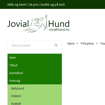
Klikk og hent! / Lik pris i butikk og på nett
Hjem
Pelspleie
Yuu
Hjem
Tilbud
Datotilbud
Partisalg
Bellyband!
Dekken!
Kobbel!