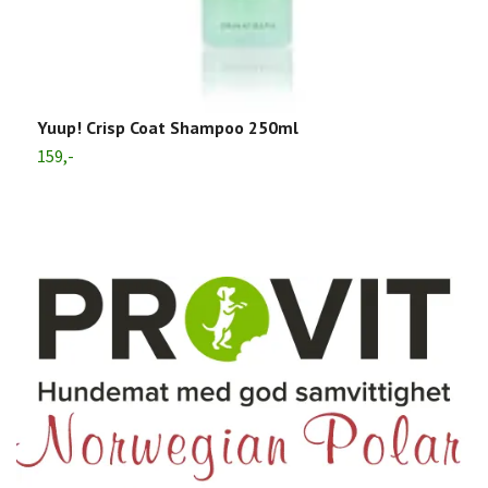
Yuup! Crisp Coat Shampoo 250ml
Y
159,-
1