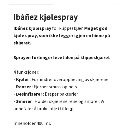
Ibáñez kjølespray
Ibáñez kjølespray
for klippeskjær.
Meget god
kjøle spray, som ikke legger igjen en hinne på
skjæret.
Sprayen forlenger levetiden på klippeskjæret
4 funksjoner:
-
Kjøler
: Forhindrer overoppheting av skjærene.
-
Renser
: Fjerner smuss og pels.
-
Desinfiserer
: Dreper bakterier.
-
Smører
: Holder skjærene rene og smører. Vi
anbefaler å bruke olje i tillegg.
Inneholder 400 ml.