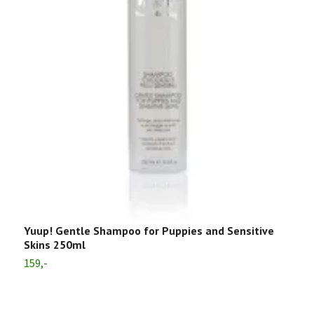
Yuup! Gentle Shampoo for Puppies and Sensitive
Y
Skins 250ml
1
159,-