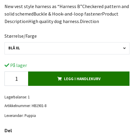
New vest style harness as “Harness B”Checkered pattern and
solid schemedBuckle & Hook-and-loop fastenerProduct
DescriptionHigh quality dog harness.Direction
Størrelse/Farge
BLÅ XL
På lager
LEGG I HANDLEKURV
Lagerbalanse:
1
Artikkelnummer:
HB1901-8
Leverandør:
Puppia
Del