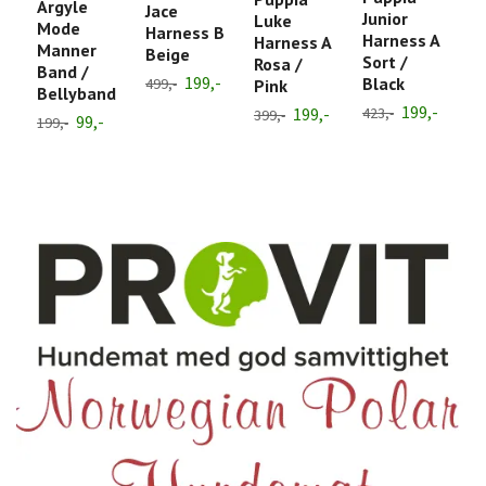
Argyle
Jace
L
Junior
Luke
Mode
Harness B
H
Harness A
Harness A
Manner
Beige
A
Sort /
Rosa /
Band /
199,-
Black
499,-
42
Pink
Bellyband
199,-
199,-
423,-
399,-
99,-
199,-