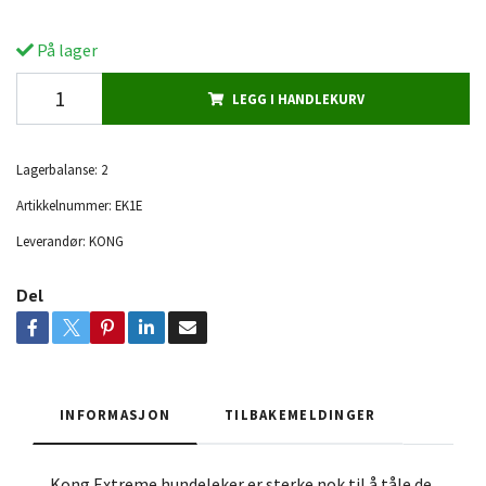
På lager
LEGG I HANDLEKURV
Lagerbalanse:
2
Artikkelnummer:
EK1E
Leverandør:
KONG
Del
INFORMASJON
TILBAKEMELDINGER
Kong Extreme hundeleker er sterke nok til å tåle de