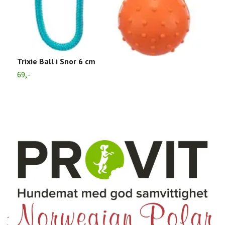
Trixie Ball i Snor 6 cm
K
69,-
1