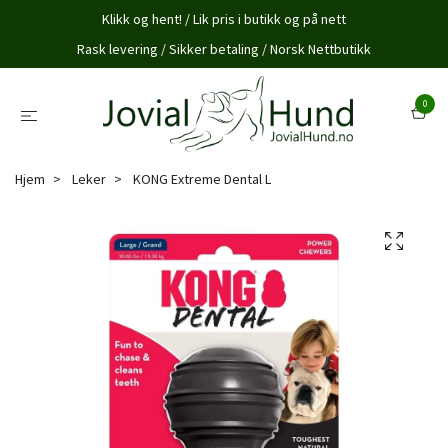
Klikk og hent! / Lik pris i butikk og på nett
Rask levering / Sikker betaling / Norsk Nettbutikk
0
Hjem
Leker
KONG Extreme Dental L