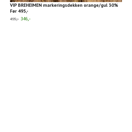
VIP BREHEIMEN markeringsdekken orange/gul 30%
Før 495,-
346,-
495,-
P
39