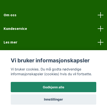
Om oss
Kundeservice
Les mer
Sosiale medier
Vi bruker informasjonskapsler
Vi bruker cookies. Du må godta nødvendige
informasjonskapsler (cookies) hvis du vil fortsette.
Godkjenn alle
© 2026 Jovial Hund
Innstillinger