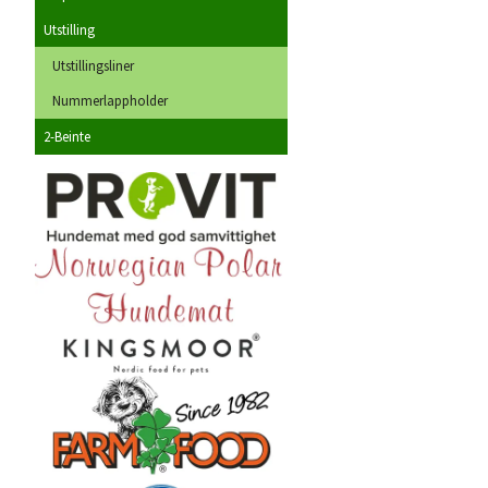
Utstilling
Utstillingsliner
Nummerlappholder
2-Beinte