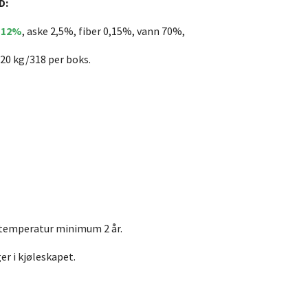
D:
t 12%
, aske 2,5%, fiber 0,15%, vann 70%,
720 kg/318 per boks.
temperatur minimum 2 år.
er i kjøleskapet.