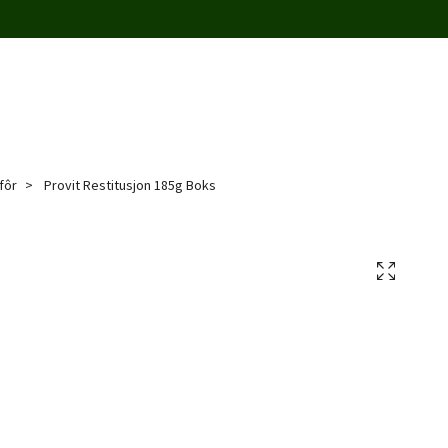
fôr
Provit Restitusjon 185g Boks