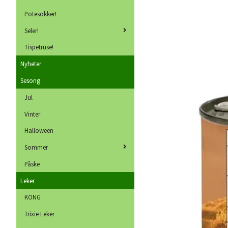
Potesokker!
Seler!
Tispetruse!
Nyheter
Sesong
Jul
Vinter
Halloween
Sommer
Påske
Leker
KONG
Trixie Leker