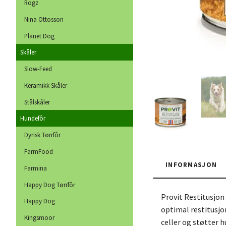
Rogz
Nina Ottosson
Planet Dog
Skåler
Slow-Feed
Keramikk Skåler
Stålskåler
Hundefôr
Dyrisk Tørrfôr
FarmFood
INFORMASJON
Farmina
Happy Dog Tørrfôr
Provit Restitusjon 
Happy Dog
optimal restitusjon
Kingsmoor
celler og støtter