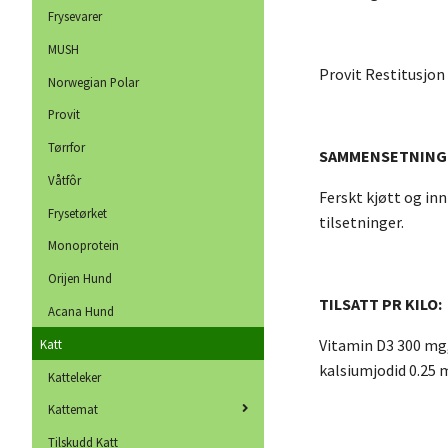
Frysevarer
MUSH
Provit Restitusjon 
Norwegian Polar
Provit
Tørrfor
SAMMENSETNING
Våtfôr
Ferskt kjøtt og inn
Frysetørket
tilsetninger.
Monoprotein
Orijen Hund
TILSATT PR KILO:
Acana Hund
Vitamin D3 300 mg,
Katt
kalsiumjodid 0.25 
Katteleker
Kattemat
Tilskudd Katt