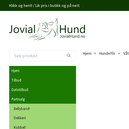
Klikk og hent! / Lik pris i butikk og på nett
Hjem
Hundefôr
Våt
Hjem
Tilbud
Datotilbud
Partisalg
Bellyband!
Dekken!
Kobbel!