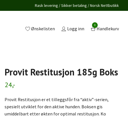
Rask levering / Sikker betaling / Norsk Nettbutikk
0
Ønskelisten
Logg inn
Handlekurv
Provit Restitusjon 185g Boks
24,-
Provit Restitusjon er et tilleggsfôr fra “aktiv”-serien,
spesielt utviklet for den aktive hunden. Boksen gis
umiddelbart etter økten for optimal restitusjon. Ko