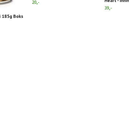
Heart - Inn
20,-
39,-
i 185g Boks