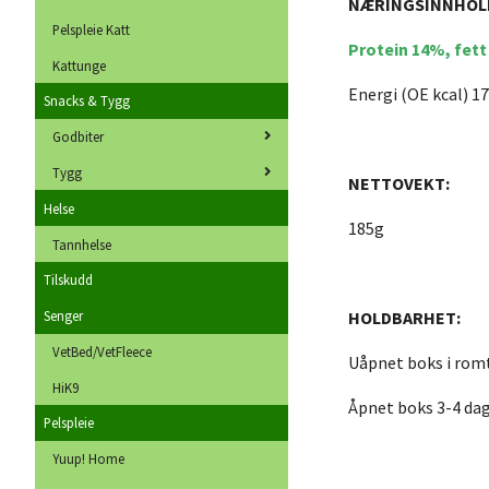
NÆRINGSINNHOL
Pelspleie Katt
Protein 14%, fet
Kattunge
Energi (OE kcal) 1
Snacks & Tygg
Godbiter
Tygg
NETTOVEKT:
Helse
185g
Tannhelse
Tilskudd
HOLDBARHET:
Senger
VetBed/VetFleece
Uåpnet boks i rom
HiK9
Åpnet boks 3-4 dag
Pelspleie
Yuup! Home