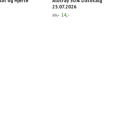
mat og Hjerte
Alutray 30% Datosalg
24,-
25.07.2026
14,-
20,-