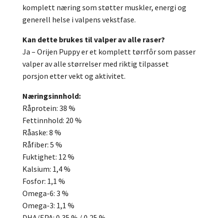
komplett næring som støtter muskler, energi og
generell helse i valpens vekstfase.
Kan dette brukes til valper av alle raser?
Ja – Orijen Puppy er et komplett tørrfôr som passer
valper av alle størrelser med riktig tilpasset
porsjon etter vekt og aktivitet.
Næringsinnhold:
Råprotein: 38 %
Fettinnhold: 20 %
Råaske: 8 %
Råfiber: 5 %
Fuktighet: 12 %
Kalsium: 1,4 %
Fosfor: 1,1 %
Omega-6: 3 %
Omega-3: 1,1 %
DHA/EPA: 0,35 % / 0,25 %