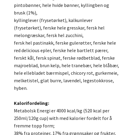
pintobønner, hele hvide bønner, kyllingben og
brusk (1%),
kyllinglever (frysetørket), kalkunlever
(frysetørket), ferske hele gresskar, fersk hel
melongræskar, fersk hel zucchini,
fersk hel pastinakk, ferske gulerøtter, ferske hele
red delicious epler, ferske hele bartlett pærer,
ferskt kål, fersk spinat, ferske rødbetblad, ferske
majroeblad, brun kelp, hele tranebær, hele blåbær,
hele ellebladet bærmispel, chicory rot, gurkemeie,
melketistel, glat burre, lavendel, legestokkrose,
hyben.
Kalorifordeling:
Metabolsk Energi er 4000 kcal/kg (520 kcal per
250ml/120g cup) with med kalorier fordelt for å
fremme topp form;
38% fra proteiner, 17% fra grønnsaker og frukter,