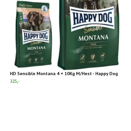
HD Sensible Montana 4 + 10Kg M/Hest - Happy Dog
325,-
F
M