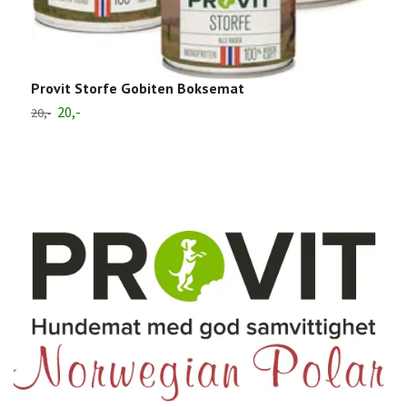
Provit Storfe Gobiten Boksemat
K
L
20,-
20,-
4