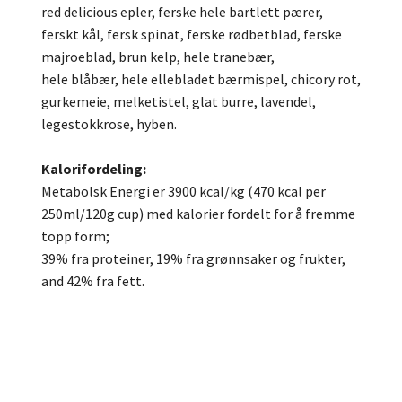
red delicious epler, ferske hele bartlett pærer,
ferskt kål, fersk spinat, ferske rødbetblad, ferske
majroeblad, brun kelp, hele tranebær,
hele blåbær, hele ellebladet bærmispel, chicory rot,
gurkemeie, melketistel, glat burre, lavendel,
legestokkrose, hyben.
Kalorifordeling:
Metabolsk Energi er 3900 kcal/kg (470 kcal per
250ml/120g cup) med kalorier fordelt for å fremme
topp form;
39% fra proteiner, 19% fra grønnsaker og frukter,
and 42% fra fett.