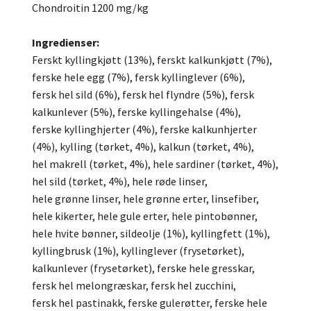
Chondroitin 1200 mg/kg
Ingredienser:
Ferskt kyllingkjøtt (13%), ferskt kalkunkjøtt (7%),
ferske hele egg (7%), fersk kyllinglever (6%),
fersk hel sild (6%), fersk hel flyndre (5%), fersk
kalkunlever (5%), ferske kyllingehalse (4%),
ferske kyllinghjerter (4%), ferske kalkunhjerter
(4%), kylling (tørket, 4%), kalkun (tørket, 4%),
hel makrell (tørket, 4%), hele sardiner (tørket, 4%),
hel sild (tørket, 4%), hele røde linser,
hele grønne linser, hele grønne erter, linsefiber,
hele kikerter, hele gule erter, hele pintobønner,
hele hvite bønner, sildeolje (1%), kyllingfett (1%),
kyllingbrusk (1%), kyllinglever (frysetørket),
kalkunlever (frysetørket), ferske hele gresskar,
fersk hel melongræskar, fersk hel zucchini,
fersk hel pastinakk, ferske gulerøtter, ferske hele