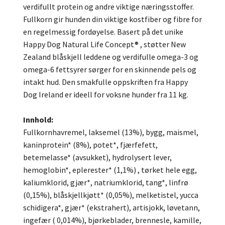
verdifullt protein og andre viktige næringsstoffer.
Fullkorn gir hunden din viktige kostfiber og fibre for
en regelmessig fordøyelse. Basert på det unike
Happy Dog Natural Life Concept® , støtter New
Zealand blåskjell leddene og verdifulle omega-3 og
omega-6 fettsyrer sørger for en skinnende pels og
intakt hud. Den smakfulle oppskriften fra Happy
Dog Ireland er ideell for voksne hunder fra 11 kg.
Innhold:
Fullkornhavremel, laksemel (13%), bygg, maismel,
kaninprotein* (8%), potet*, fjærfefett,
betemelasse* (avsukket), hydrolysert lever,
hemoglobin*, eplerester* (1,1%) , tørket hele egg,
kaliumklorid, gjær*, natriumklorid, tang*, linfrø
(0,15%), blåskjellkjøtt* (0,05%), melketistel, yucca
schidigera*, gjær* (ekstrahert), artisjokk, løvetann,
ingefær ( 0,014%), bjørkeblader, brennesle, kamille,