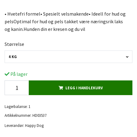
• Hvetefri formel• Spesielt velsmakende• Ideell for hud og
pelsOptimal for hud og pels takket være næringsrik laks
og kanin.Hunden din er kresen og du vil
Størrelse
4 KG
På lager
LEGG I HANDLEKURV
Lagerbalanse:
1
Artikkelnummer:
HD03537
Leverandør:
Happy Dog