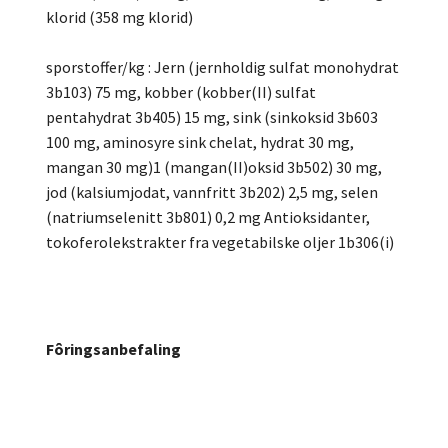
klorid (358 mg klorid)
sporstoffer/kg : Jern (jernholdig sulfat monohydrat
3b103) 75 mg, kobber (kobber(II) sulfat
pentahydrat 3b405) 15 mg, sink (sinkoksid 3b603
100 mg, aminosyre sink chelat, hydrat 30 mg,
mangan 30 mg)1 (mangan(II)oksid 3b502) 30 mg,
jod (kalsiumjodat, vannfritt 3b202) 2,5 mg, selen
(natriumselenitt 3b801) 0,2 mg Antioksidanter,
tokoferolekstrakter fra vegetabilske oljer 1b306(i)
Fôringsanbefaling