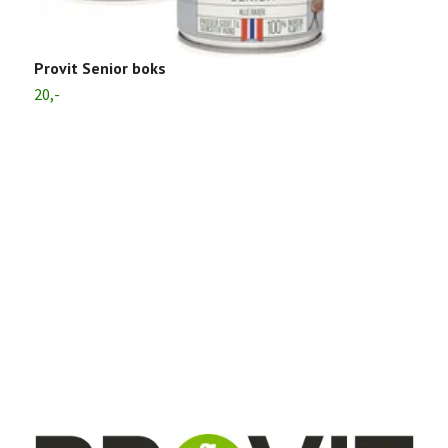
Provit Senior boks
20,-
F
69