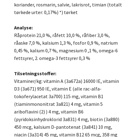
koriander, rosmarin, salvie, lakrisrot, timian (totalt
tørkede urter: 0,17%) *) tørket
Analyse:
Råprotein 21,0 %, råfett 10,0 %, råfiber 3,0 %,
råaske 7,0 %, kalsium 1,3 %, fosfor 0,9 %, natrium
0,45 %, kalium 0,7 %, magnesium 0 ,1 %, omega-6
fettsyrer, 2. omega-3 fettsyrer 0,3 %
Tilsetningsstoffer:
Vitaminer/kg: vitamin A (3a672a) 16000 IE, vitamin
D3 (3a671) 950 IE, vitamin E (alle rac-alfa-
tokoferylacetat 3a700) 115 mg, vitamin B1
(tiaminmononitrat 3a821) 4 mg, vitamin 5
ariboflavini (2) ) 4 mg, vitamin B6
(pyridoksinhydroklorid 3a831) 4 mg, biotin (3a880)
450 mcg, kalsium D-pantotenat (3a841) 10 mg,
niacin (3a314) 45 mg, vitamin B12 65 mcg, 358 mg