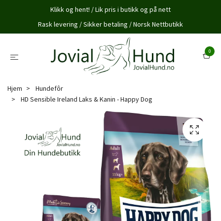
Klikk og hent! / Lik pris i butikk og på nett
Rask levering / Sikker betaling / Norsk Nettbutikk
0
Hjem
Hundefôr
HD Sensible Ireland Laks & Kanin - Happy Dog