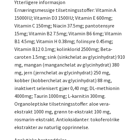
Ytterligere informasjon
Ernæringsmessige tilsetningsstoffer: Vitamin A
15000IU; Vitamin D3 1500IU; Vitamin E 600mg;
Vitamin C 150mg; Niacin 37.5mg; pantotensyre
15mg; Vitamin B2 7.5mg; Vitamin B6 6mg; Vitamin
B1 4.5mg; Vitamin H 0.38mg; folinsyre 0.45mg;
Vitamin B12 0.1mg; kolinklorid 2500mg; Beta‐
caroten 1.5mg; sink (sinkchelat av glycinhydrat) 910
mg, mangan (manganchelat av glycinhydrat) 380
mg, jern (jernchelat av glycinhydrat) 250 mg,
kobber (kobberchelat av glycinhydrat) 88 mg,
inaktivert selenisert gjær 0,40 mg; DL‐methionin
4000mg; Taurin 1000mg; L‐karnitin 300mg.
Organoleptiske tilsetningsstoffer: aloe vera-
ekstrakt 1000 mg, grønn te-ekstrakt 100 mg,
rosmarin-ekstrakt. Antioksidanter: tokoferolrike
ekstrakter av naturlig opprinnelse.
Analytiske bestanddeler