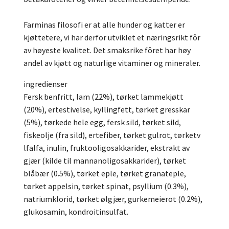
Farminas filosofi er at alle hunder og katter er
kjøttetere, vi har derfor utviklet et næringsrikt fôr
av høyeste kvalitet. Det smaksrike fôret har høy
andel av kjøtt og naturlige vitaminer og mineraler.
ingredienser
Fersk benfritt, lam (22%), tørket lammekjøtt
(20%), ertestivelse, kyllingfett, tørket gresskar
(5%), tørkede hele egg, fersk sild, tørket sild,
fiskeolje (fra sild), ertefiber, tørket gulrot, tørketv
lfalfa, inulin, fruktooligosakkarider, ekstrakt av
gjær (kilde til mannanoligosakkarider), tørket
blåbær (0.5%), tørket eple, tørket granateple,
tørket appelsin, tørket spinat, psyllium (0.3%),
natriumklorid, tørket ølgjær, gurkemeierot (0.2%),
glukosamin, kondroitinsulfat.