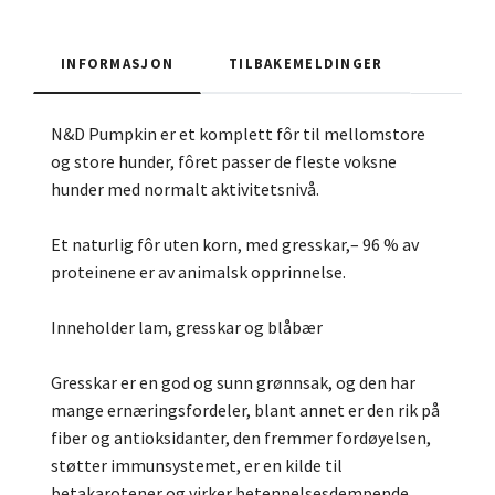
INFORMASJON
TILBAKEMELDINGER
N&D Pumpkin er et komplett fôr til mellomstore
og store hunder, fôret passer de fleste voksne
hunder med normalt aktivitetsnivå.
Et naturlig fôr uten korn, med gresskar,– 96 % av
proteinene er av animalsk opprinnelse.
Inneholder lam, gresskar og blåbær
Gresskar er en god og sunn grønnsak, og den har
mange ernæringsfordeler, blant annet er den rik på
fiber og antioksidanter, den fremmer fordøyelsen,
støtter immunsystemet, er en kilde til
betakarotener og virker betennelsesdempende.