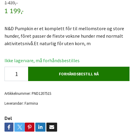
1 439,-
1 199,-
N&D Pumpkin er et komplett fôr til mellomstore og store
hunder, fôret passer de fleste voksne hunder med normalt
aktivitetsnivå.Et naturlig fôr uten korn, m
Ikke lagervare, må forhåndsbestilles
FORHÅNDSBESTILL NÅ
Artikkelnummer:
PND120751S
Leverandør:
Farmina
Del