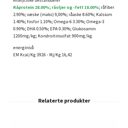
Råprotein 28.00%; råoljer og -fett 18.00%
; råfiber
2.90%; væske (maks) 9,00%; råaske 8.60%; Kalsium
1.40%; fosfor 1.10%; Omega‐6 3.30%; Omega‐3
0.90%; DHA 0.50%; EPA 0.30%; Glukosamin
1200mg/kg; Kondroitinsulfat 900mg/kg.
energinivå
EM Kcal/Kg 3926 - Mj/Kg 16,42