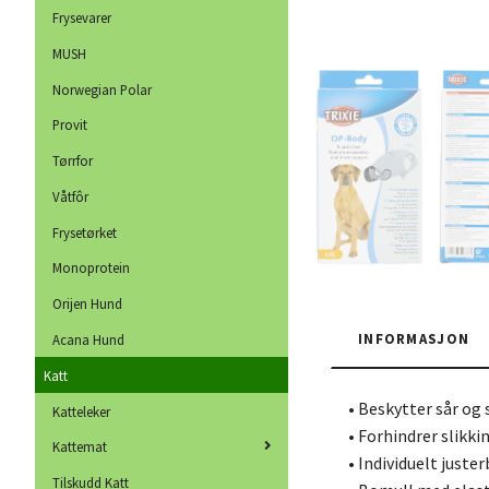
Frysevarer
MUSH
Norwegian Polar
Provit
Tørrfor
Våtfôr
Frysetørket
Monoprotein
Orijen Hund
INFORMASJON
Acana Hund
Katt
• Beskytter sår og
Katteleker
• Forhindrer slikki
Kattemat
• Individuelt juste
Tilskudd Katt