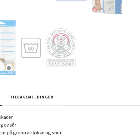
TILBAKEMELDINGER
 skader
ng av sår
rbar på grunn av løkke og snor