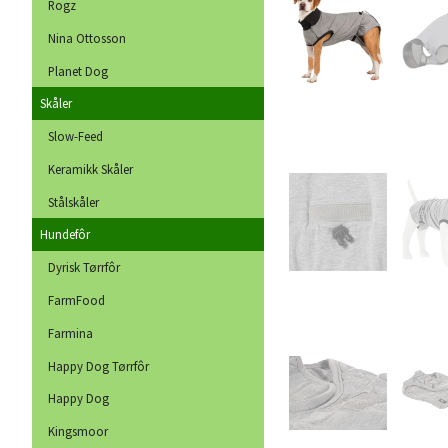
Rogz
Nina Ottosson
Planet Dog
Skåler
Slow-Feed
Keramikk Skåler
Stålskåler
Hundefôr
Dyrisk Tørrfôr
FarmFood
Farmina
Happy Dog Tørrfôr
Happy Dog
Kingsmoor