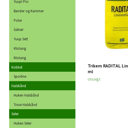
Yuup! Pro
Børster og Kammer
Poter
Sakser
Yuup Sett
Klotang
Klotang
Trikem RADITAL Li
Kobbel
ml
Sporline
Utsolgt
Halsbånd
Huken Halsbånd
Trixie Halsbånd
Seler
Huken Seler