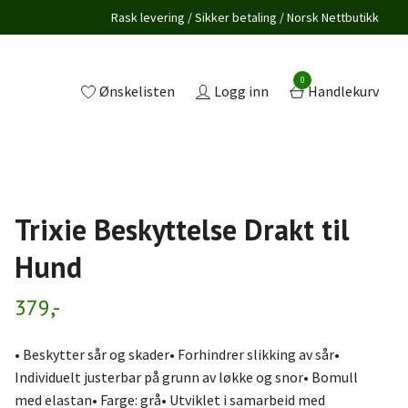
Rask levering / Sikker betaling / Norsk Nettbutikk
0
Ønskelisten
Logg inn
Handlekurv
Trixie Beskyttelse Drakt til
Hund
379,-
• Beskytter sår og skader• Forhindrer slikking av sår•
Individuelt justerbar på grunn av løkke og snor• Bomull
med elastan• Farge: grå• Utviklet i samarbeid med