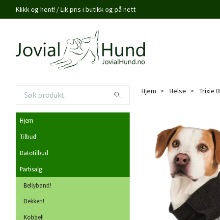
Klikk og hent! / Lik pris i butikk og på nett
Hjem
Helse
Trixie 
Hjem
Tilbud
Datotilbud
Partisalg
Bellyband!
Dekken!
Kobbel!