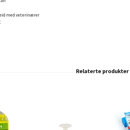
tan
beid med veterinærer
C