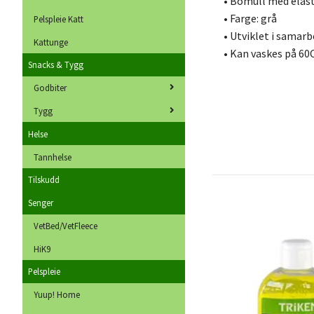
• Bomull med elas
• Farge: grå
Pelspleie Katt
• Utviklet i samar
Kattunge
• Kan vaskes på 60
Snacks & Tygg
Godbiter
Tygg
Helse
Tannhelse
Tilskudd
Senger
VetBed/VetFleece
HiK9
Pelspleie
Yuup! Home