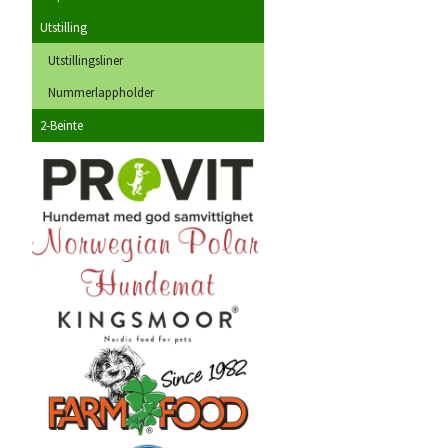
Utstilling
Utstillingsliner
Nummerlappholder
2-Beinte