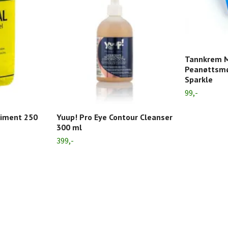
Tannkrem 
Peanøttsmø
Sparkle
99,-
niment 250
Yuup! Pro Eye Contour Cleanser
300 ml
399,-