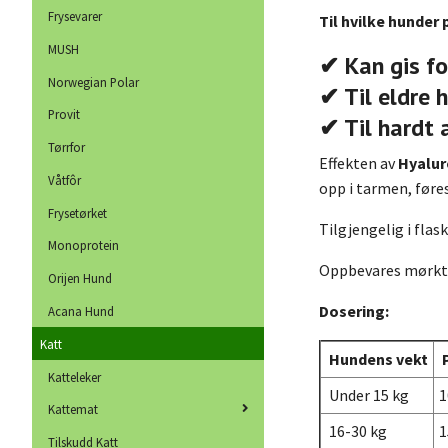
Frysevarer
Til hvilke hunder
MUSH
✔ Kan gis fo
Norwegian Polar
✔ Til eldre 
Provit
✔ Til hardt 
Tørrfor
Effekten av
Hyalur
Våtfôr
opp i tarmen, føres
Frysetørket
Tilgjengelig i flas
Monoprotein
Oppbevares mørkt, 
Orijen Hund
Dosering:
Acana Hund
Katt
Hundens vekt
P
Katteleker
Under 15 kg
1
Kattemat
16-30 kg
1
Tilskudd Katt