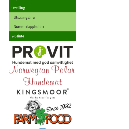
Utstilling
Utstillingsliner
Nummerlappholder
2-Beinte