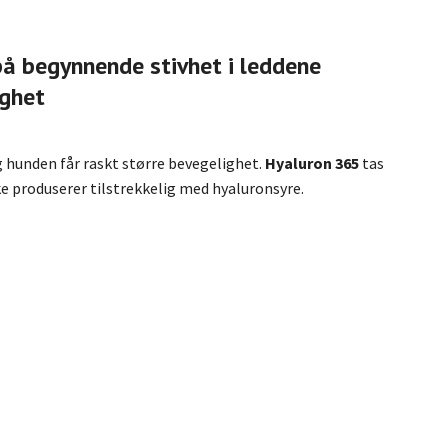
på begynnende stivhet i leddene
ighet
g hunden får raskt større bevegelighet.
Hyaluron 365
tas
kke produserer tilstrekkelig med hyaluronsyre.