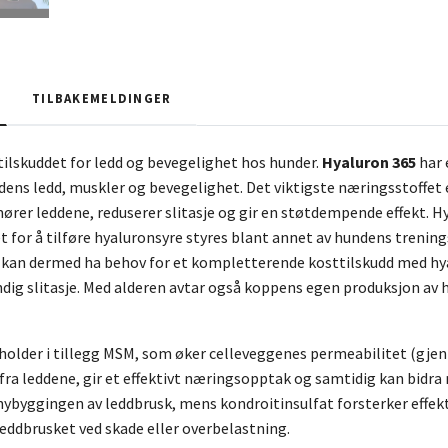
TILBAKEMELDINGER
ilskuddet for ledd og bevegelighet hos hunder.
Hyaluron 365
har 
dens ledd, muskler og bevegelighet. Det viktigste næringsstoffet 
rer leddene, reduserer slitasje og gir en støtdempende effekt. Hy
et for å tilføre hyaluronsyre styres blant annet av hundens trenin
g kan dermed ha behov for et kompletterende kosttilskudd med hya
ig slitasje. Med alderen avtar også koppens egen produksjon av hy
holder i tillegg MSM, som øker celleveggenes permeabilitet (gje
fra leddene, gir et effektivt næringsopptak og samtidig kan bid
ybyggingen av leddbrusk, mens kondroitinsulfat forsterker effek
eddbrusket ved skade eller overbelastning.