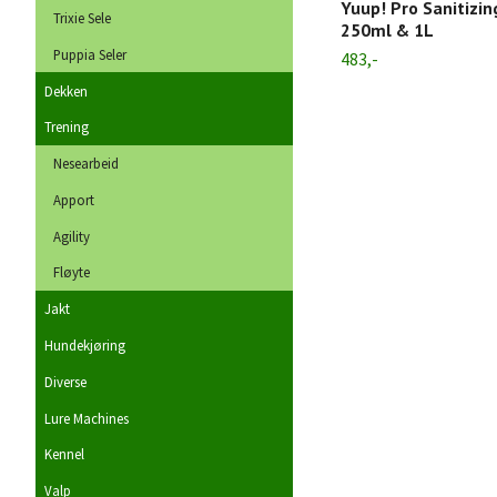
Yuup! Pro Sanitizi
Trixie Sele
250ml & 1L
Puppia Seler
483,-
Dekken
Trening
Nesearbeid
Apport
Agility
Fløyte
Jakt
Hundekjøring
Diverse
Lure Machines
Kennel
Valp