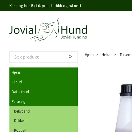
Klikk og hent! / Lik pris i butikk og på nett
Hjem
Helse
Trikem 
Hjem
Tilbud
Datotilbud
Partisalg
Bellyband!
Dekken!
Kobbel!