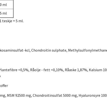
0 ml
5 ml
1 teskje = 5 ml.
lukosaminsulfat-kcl, Chondroitin sulphate, Methylsulfonylmetha
Plantefibre <0,5%, Råolje - fett <0,10%, Råaske 1,87%, Kalsium 
%
offer
mg, MSM 92500 mg, Chondroitinsulfat 5000 mg, Hyaluronsyre 1000