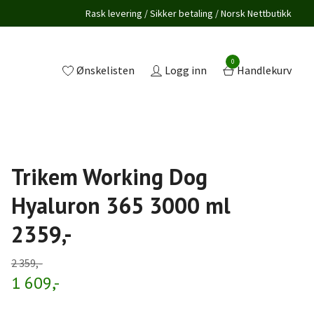
Rask levering / Sikker betaling / Norsk Nettbutikk
0
Ønskelisten
Logg inn
Handlekurv
Trikem Working Dog
Hyaluron 365 3000 ml
2359,-
2 359,-
1 609,-