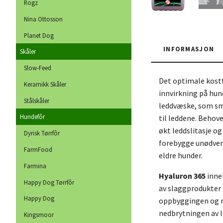
Rogz
Nina Ottosson
Planet Dog
INFORMASJON
Skåler
Slow-Feed
Det optimale kostt
Keramikk Skåler
innvirkning på hun
Stålskåler
leddvæske, som smø
Hundefôr
til leddene. Behov
økt leddslitasje o
Dyrisk Tørrfôr
forebygge unødvend
FarmFood
eldre hunder.
Farmina
Hyaluron 365
inne
Happy Dog Tørrfôr
av slaggprodukter 
Happy Dog
oppbyggingen og n
nedbrytningen av l
Kingsmoor