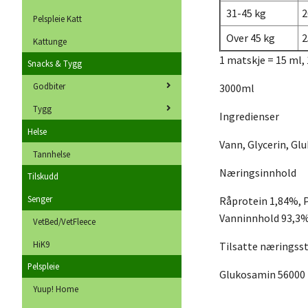
31-45 kg
2
Pelspleie Katt
Over 45 kg
2
Kattunge
1 matskje = 15 ml, 
Snacks & Tygg
Godbiter
3000ml
Tygg
Ingredienser
Helse
Vann, Glycerin, G
Tannhelse
Næringsinnhold
Tilskudd
Senger
Råprotein 1,84%, 
Vanninnhold 93,3
VetBed/VetFleece
HiK9
Tilsatte næringsst
Pelspleie
Glukosamin 56000 
Yuup! Home