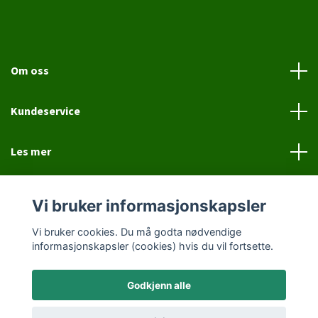
Om oss
Kundeservice
Les mer
Sosiale medier
Vi bruker informasjonskapsler
Vi bruker cookies. Du må godta nødvendige
informasjonskapsler (cookies) hvis du vil fortsette.
Godkjenn alle
© 2026 Jovial Hund