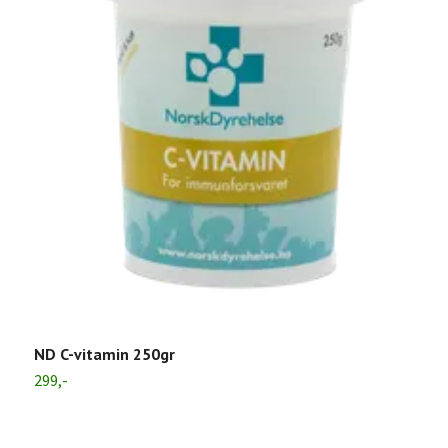
T
8
ND C-vitamin 250gr
299,-