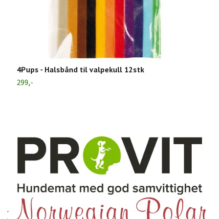
H
P
2
4Pups - Halsbånd til valpekull 12stk
299,-