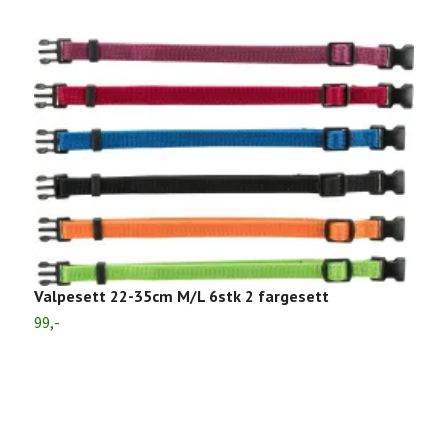
Valpesett 22-35cm M/L 6stk 2 fargesett
99,-
H
P
2