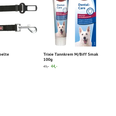
belte
Trixie Tannkrem M/Biff Smak
Glo
100g
10p
44,-
99,-
49,-