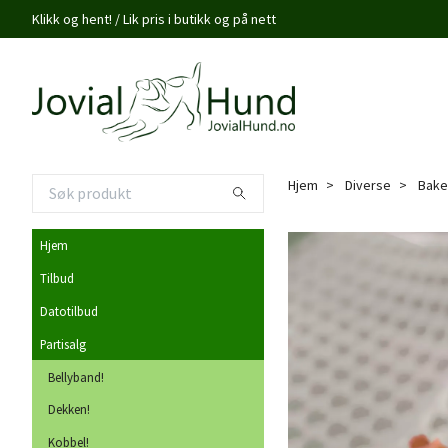
Klikk og hent! / Lik pris i butikk og på nett
Hjem
Diverse
Bakem
Hjem
Tilbud
Datotilbud
Partisalg
Bellyband!
Dekken!
Kobbel!