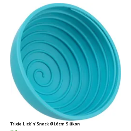
N
Trixie Lick`n`Snack Ø16cm Silikon
U