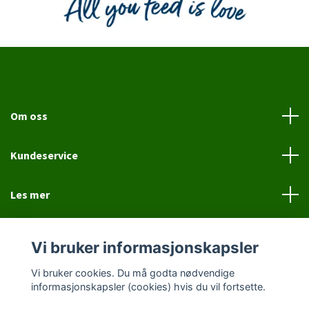
Om oss
Kundeservice
Les mer
Sosiale medier
Vi bruker informasjonskapsler
Vi bruker cookies. Du må godta nødvendige
informasjonskapsler (cookies) hvis du vil fortsette.