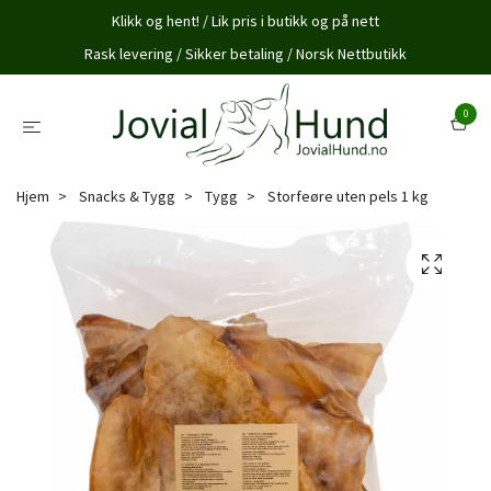
Klikk og hent! / Lik pris i butikk og på nett
Rask levering / Sikker betaling / Norsk Nettbutikk
0
Hjem
Snacks & Tygg
Tygg
Storfeøre uten pels 1 kg