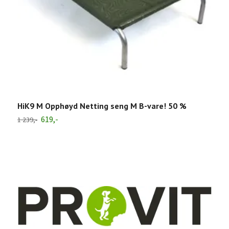
HiK9 M Opphøyd Netting seng M B-vare! 50 %
H
619,-
1 239,-
4